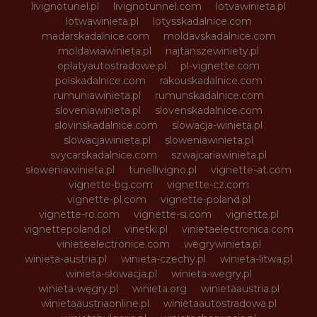
livignotunel.pl
livignotunnel.com
lotvawinieta.pl
lotwawinieta.pl
lotysskadalnice.com
madarskadalnice.com
moldavskadalnice.com
moldawiawinieta.pl
najtanszewiniety.pl
oplatyautostradowe.pl
pl-vignette.com
polskadalnice.com
rakouskadalnice.com
rumuniawinieta.pl
rumunskadalnice.com
sloveniawinieta.pl
slovenskadalnice.com
slovinskadalnice.com
slowacja-winieta.pl
slowacjawinieta.pl
sloweniawinieta.pl
svycarskadalnice.com
szwajcariawinieta.pl
słoweniawinieta.pl
tunellivigno.pl
vignette-at.com
vignette-bg.com
vignette-cz.com
vignette-pl.com
vignette-poland.pl
vignette-ro.com
vignette-si.com
vignette.pl
vignettepoland.pl
vinetki.pl
vinietaelectronica.com
vinieteelectronice.com
wegrywinieta.pl
winieta-austria.pl
winieta-czechy.pl
winieta-litwa.pl
winieta-słowacja.pl
winieta-wegry.pl
winieta-węgry.pl
winieta.org
winietaaustria.pl
winietaaustriaonline.pl
winietaautostradowa.pl