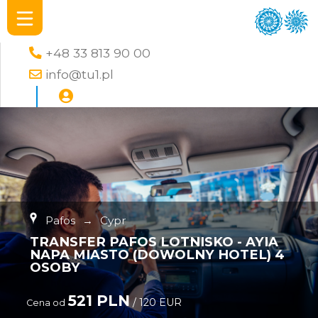
+48 33 813 90 00
info@tu1.pl
Pafos
→
Cypr
TRANSFER PAFOS LOTNISKO - AYIA
NAPA MIASTO (DOWOLNY HOTEL) 4
OSOBY
521 PLN
/ 120 EUR
Cena od