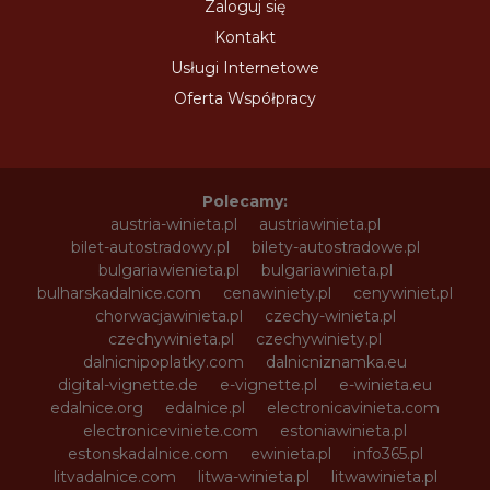
Zaloguj się
Kontakt
Usługi Internetowe
Oferta Współpracy
Polecamy:
austria-winieta.pl
austriawinieta.pl
bilet-autostradowy.pl
bilety-autostradowe.pl
bulgariawienieta.pl
bulgariawinieta.pl
bulharskadalnice.com
cenawiniety.pl
cenywiniet.pl
chorwacjawinieta.pl
czechy-winieta.pl
czechywinieta.pl
czechywiniety.pl
dalnicnipoplatky.com
dalnicniznamka.eu
digital-vignette.de
e-vignette.pl
e-winieta.eu
edalnice.org
edalnice.pl
electronicavinieta.com
electroniceviniete.com
estoniawinieta.pl
estonskadalnice.com
ewinieta.pl
info365.pl
litvadalnice.com
litwa-winieta.pl
litwawinieta.pl