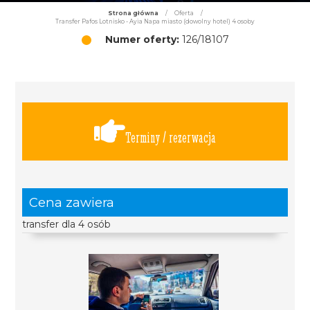
Strona główna
/
Oferta
/
Transfer Pafos Lotnisko - Ayia Napa miasto (dowolny hotel) 4 osoby
Numer oferty:
126/18107
Terminy / rezerwacja
Cena zawiera
transfer dla 4 osób