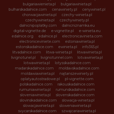
bulgariawienieta.pl
bulgariawinieta.pl
bulharskadalnice.com
cenawiniety.pl
cenywiniet.pl
chorwacjawinieta.pl
czechy-winieta.pl
czechywinieta.pl
czechywiniety.pl
dalnicnipoplatky.com
dalnicniznamka.eu
digital-vignette.de
e-vignette.pl
e-winieta.eu
edalnice.org
edalnice.pl
electronicavinieta.com
electroniceviniete.com
estoniawinieta.pl
estonskadalnice.com
ewinieta.pl
info365.pl
litvadalnice.com
litwa-winieta.pl
litwawinieta.pl
livignotunel.pl
livignotunnel.com
lotvawinieta.pl
lotwawinieta.pl
lotysskadalnice.com
madarskadalnice.com
moldavskadalnice.com
moldawiawinieta.pl
najtanszewiniety.pl
oplatyautostradowe.pl
pl-vignette.com
polskadalnice.com
rakouskadalnice.com
rumuniawinieta.pl
rumunskadalnice.com
sloveniawinieta.pl
slovenskadalnice.com
slovinskadalnice.com
slowacja-winieta.pl
slowacjawinieta.pl
sloweniawinieta.pl
svycarskadalnice.com
szwajcariawinieta.pl