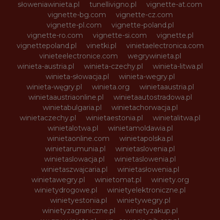
słoweniawinieta.pl
tunellivigno.pl
vignette-at.com
vignette-bg.com
vignette-cz.com
vignette-pl.com
vignette-poland.pl
vignette-ro.com
vignette-si.com
vignette.pl
vignettepoland.pl
vinetki.pl
vinietaelectronica.com
vinieteelectronice.com
wegrywinieta.pl
winieta-austria.pl
winieta-czechy.pl
winieta-litwa.pl
winieta-słowacja.pl
winieta-wegry.pl
winieta-węgry.pl
winieta.org
winietaaustria.pl
winietaaustriaonline.pl
winietaautostradowa.pl
winietabulgaria.pl
winietachorwacja.pl
winietaczechy.pl
winietaestonia.pl
winietalitwa.pl
winietalotwa.pl
winietamoldawia.pl
winietaonline.com
winietapolska.pl
winietarumunia.pl
winietaslovenia.pl
winietaslowacja.pl
winietaslowenia.pl
winietaszwajcaria.pl
winietasłowenia.pl
winietawegry.pl
winietomat.pl
winiety.org
winietydrogowe.pl
winietyelektroniczne.pl
winietyestonia.pl
winietywegry.pl
winietyzagraniczne.pl
winietyzakup.pl