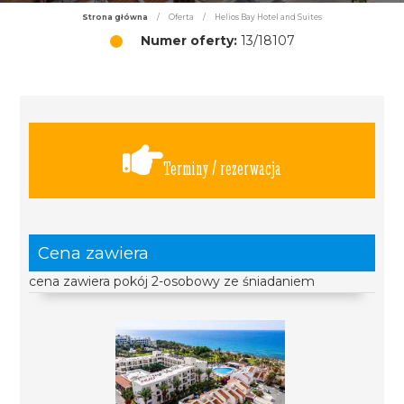
Strona główna
/
Oferta
/
Helios Bay Hotel and Suites
Numer oferty:
13/18107
Terminy / rezerwacja
Cena zawiera
cena zawiera pokój 2-osobowy ze śniadaniem