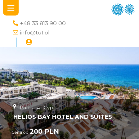
+48 33 813 90 00
info@tu1.pl
Pafos
→
Cypr
HELIOS BAY HOTEL AND SUITES
200 PLN
Cena od