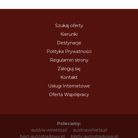
Szukaj oferty
Kierunki
Destynacje
Polityka Prywatności
Regulamin strony
Zaloguj się
Kontakt
Usługi Internetowe
Oferta Współpracy
Polecamy:
austria-winieta.pl
austriawinieta.pl
bilet-autostradowy.pl
bilety-autostradowe.pl