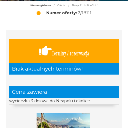
Strona główna
/
Oferta
/
Neapol i okolice 3 dni
Numer oferty:
2/18111
Terminy / rezerwacja
Brak aktualnych terminów!
Cena zawiera
wycieczka 3 dniowa do Neapolu i okolice