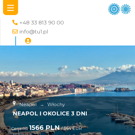
+48 33 813 90 00
info@tu1.pl
Neapol
→
Włochy
NEAPOL I OKOLICE 3 DNI
1566 PLN
/ 364 EUR
Cena od