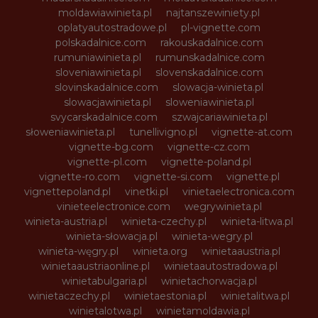
moldawiawinieta.pl
najtanszewiniety.pl
oplatyautostradowe.pl
pl-vignette.com
polskadalnice.com
rakouskadalnice.com
rumuniawinieta.pl
rumunskadalnice.com
sloveniawinieta.pl
slovenskadalnice.com
slovinskadalnice.com
slowacja-winieta.pl
slowacjawinieta.pl
sloweniawinieta.pl
svycarskadalnice.com
szwajcariawinieta.pl
słoweniawinieta.pl
tunellivigno.pl
vignette-at.com
vignette-bg.com
vignette-cz.com
vignette-pl.com
vignette-poland.pl
vignette-ro.com
vignette-si.com
vignette.pl
vignettepoland.pl
vinetki.pl
vinietaelectronica.com
vinieteelectronice.com
wegrywinieta.pl
winieta-austria.pl
winieta-czechy.pl
winieta-litwa.pl
winieta-słowacja.pl
winieta-wegry.pl
winieta-węgry.pl
winieta.org
winietaaustria.pl
winietaaustriaonline.pl
winietaautostradowa.pl
winietabulgaria.pl
winietachorwacja.pl
winietaczechy.pl
winietaestonia.pl
winietalitwa.pl
winietalotwa.pl
winietamoldawia.pl