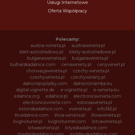
Usługi Internetowe
Oferta Współpracy
Polecamy:
austria-winieta.pl
austriawinieta.pl
bilet-autostradowy.pl
bilety-autostradowe.pl
bulgariawienieta.pl
bulgariawinieta.pl
bulharskadalnice.com
cenawiniety.pl
cenywiniet.pl
chorwacjawinieta.pl
czechy-winieta.pl
czechywinieta.pl
czechywiniety.pl
dalnicnipoplatky.com
dalnicniznamka.eu
digital-vignette.de
e-vignette.pl
e-winieta.eu
edalnice.org
edalnice.pl
electronicavinieta.com
electroniceviniete.com
estoniawinieta.pl
estonskadalnice.com
ewinieta.pl
info365.pl
litvadalnice.com
litwa-winieta.pl
litwawinieta.pl
livignotunel.pl
livignotunnel.com
lotvawinieta.pl
lotwawinieta.pl
lotysskadalnice.com
madarskadalnice.com
moldavskadalnice.com