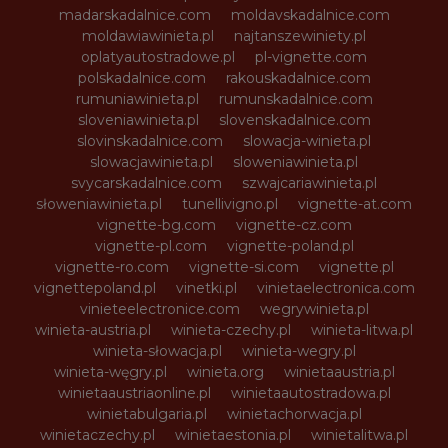
madarskadalnice.com
moldavskadalnice.com
moldawiawinieta.pl
najtanszewiniety.pl
oplatyautostradowe.pl
pl-vignette.com
polskadalnice.com
rakouskadalnice.com
rumuniawinieta.pl
rumunskadalnice.com
sloveniawinieta.pl
slovenskadalnice.com
slovinskadalnice.com
slowacja-winieta.pl
slowacjawinieta.pl
sloweniawinieta.pl
svycarskadalnice.com
szwajcariawinieta.pl
słoweniawinieta.pl
tunellivigno.pl
vignette-at.com
vignette-bg.com
vignette-cz.com
vignette-pl.com
vignette-poland.pl
vignette-ro.com
vignette-si.com
vignette.pl
vignettepoland.pl
vinetki.pl
vinietaelectronica.com
vinieteelectronice.com
wegrywinieta.pl
winieta-austria.pl
winieta-czechy.pl
winieta-litwa.pl
winieta-słowacja.pl
winieta-wegry.pl
winieta-węgry.pl
winieta.org
winietaaustria.pl
winietaaustriaonline.pl
winietaautostradowa.pl
winietabulgaria.pl
winietachorwacja.pl
winietaczechy.pl
winietaestonia.pl
winietalitwa.pl