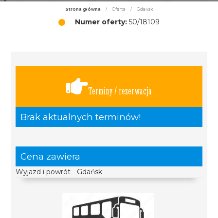
Strona główna
/
Oferta
/
Gdańsk
Numer oferty:
50/18109
Terminy / rezerwacja
Brak aktualnych terminów!
Cena zawiera
Wyjazd i powrót - Gdańsk