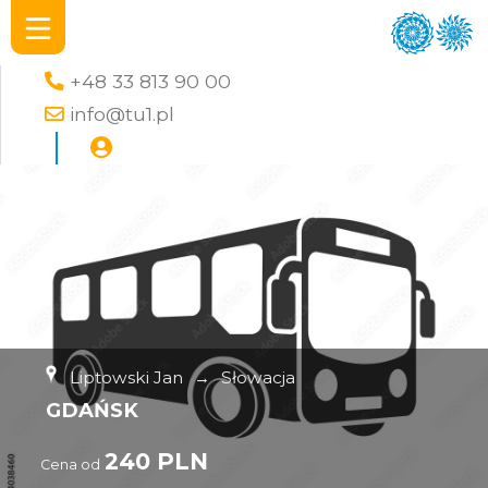
+48 33 813 90 00
info@tu1.pl
Liptowski Jan
→
Słowacja
GDAŃSK
240 PLN
Cena od