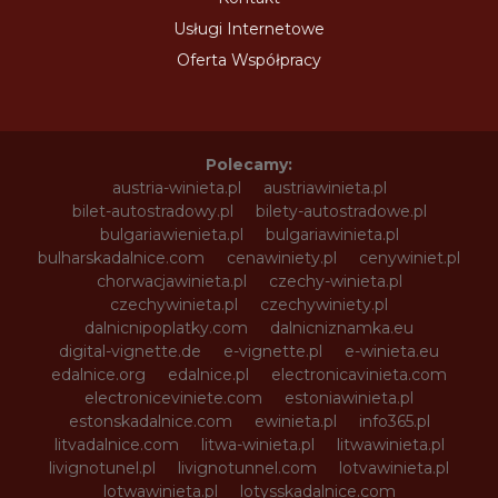
Usługi Internetowe
Oferta Współpracy
Polecamy:
austria-winieta.pl
austriawinieta.pl
bilet-autostradowy.pl
bilety-autostradowe.pl
bulgariawienieta.pl
bulgariawinieta.pl
bulharskadalnice.com
cenawiniety.pl
cenywiniet.pl
chorwacjawinieta.pl
czechy-winieta.pl
czechywinieta.pl
czechywiniety.pl
dalnicnipoplatky.com
dalnicniznamka.eu
digital-vignette.de
e-vignette.pl
e-winieta.eu
edalnice.org
edalnice.pl
electronicavinieta.com
electroniceviniete.com
estoniawinieta.pl
estonskadalnice.com
ewinieta.pl
info365.pl
litvadalnice.com
litwa-winieta.pl
litwawinieta.pl
livignotunel.pl
livignotunnel.com
lotvawinieta.pl
lotwawinieta.pl
lotysskadalnice.com