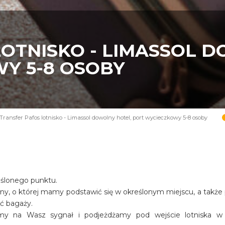
LOTNISKO - LIMASSOL 
Y 5-8 OSOBY
Transfer Pafos lotnisko - Limassol dowolny hotel, port wycieczkowy 5-8 osoby
eślonego punktu.
iny, o której mamy podstawić się w określonym miejscu, a także
ość bagaży.
amy na Wasz sygnał i podjeżdżamy pod wejście lotniska w