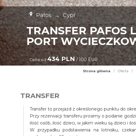
Pafos
→
Cypr
TRANSFER PAFOS 
PORT WYCIECZKOW
434 PLN
/ 100 EUR
Cena od
Strona główna
/
Oferta
/
TRANSFER
Transfer to przejazd z określonego punktu do okr
Przy rezerwacji transferu prosimy o podanie godz
ilość osób, ilość dzieci, w jakim wieku są dzieci i il
W przypadku podstawienia na lotnisku, czek