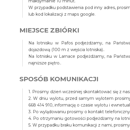
maksymalnie 10 minut.
W przypadku podstawienia pod inny adres, prosim
lub kod lokalizacji z maps google.
MIEJSCE ZBIÓRKI
Na lotnisku w Pafos podjeżdżamy, na Państwa 
dojazdową (100 m z wejścia lotniska)..
Na lotnisku w Larnace podjeżdżamy, na Państwa t
najniższe piętro..
SPOSÓB KOMUNIKACJI
1. Prosimy dzień wcześniej skontaktować się z na
2. W dniu wylotu, przed samym wylotem prosim
668 414 910, informację o czasie wylotu i ewnet
3. Po wylądowaniu prosimy o kontakt telefoniczny
4. Po otrzymaniu gotowości podjeżdżamy na lotni
5. W przypadku braku komunikacji z nami, prosim