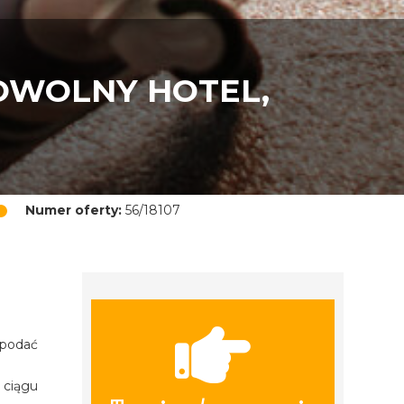
DOWOLNY HOTEL,
Numer oferty:
56/18107
 podać
 ciągu