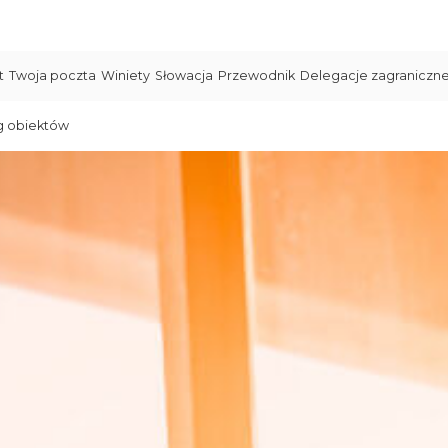
t
Twoja poczta
Winiety
Słowacja
Przewodnik
Delegacje zagraniczn
g obiektów