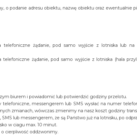
y, o podanie adresu obiektu, nazwę obiektu oraz ewentualnie p
telefoniczne żądanie, pod samo wyjście z lotniska lub na
elefoniczne żądanie, pod samo wyjście z lotniska (hala przyl
szym biurem i powiadomić lub potwierdzić godziny przelotu.
y telefoniczne, messengerem lub SMS wysłać na numer telef
ualnych zmianach, wówczas zmienimy na nasz koszt godziny trans
, SMS lub messengerem, że są Państwo już na lotnisku, po odpr
sko w ciagu max. 10 minut.
y o cierpliwość oddzwonimy.