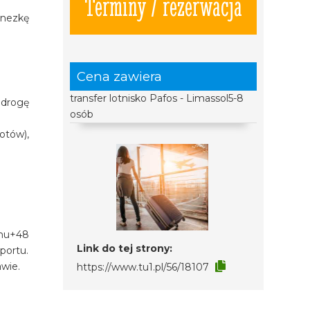
Terminy / rezerwacja
inezkę
Cena zawiera
transfer lotnisko Pafos - Limassol5-8
 drogę
osób
otów),
onu+48
Link do tej strony:
portu.
awie.
https://www.tu1.pl/56/18107