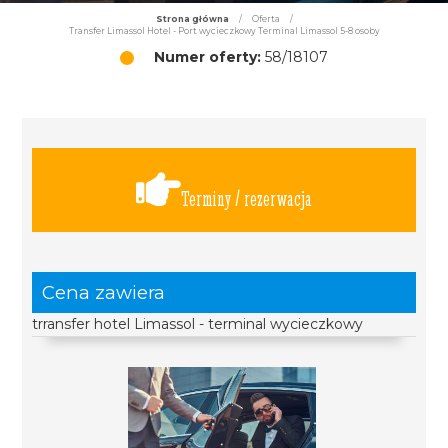
Strona główna
/
Oferta
/
Transfer Limassol Hotel - Port wycieczkowy Terminal Limassol 5-8 osoby
Numer oferty:
58/18107
Terminy / rezerwacja
Cena zawiera
trransfer hotel Limassol - terminal wycieczkowy