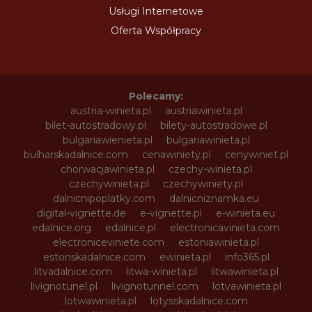
Usługi Internetowe
Oferta Współpracy
Polecamy:
austria-winieta.pl
austriawinieta.pl
bilet-autostradowy.pl
bilety-autostradowe.pl
bulgariawienieta.pl
bulgariawinieta.pl
bulharskadalnice.com
cenawiniety.pl
cenywiniet.pl
chorwacjawinieta.pl
czechy-winieta.pl
czechywinieta.pl
czechywiniety.pl
dalnicnipoplatky.com
dalnicniznamka.eu
digital-vignette.de
e-vignette.pl
e-winieta.eu
edalnice.org
edalnice.pl
electronicavinieta.com
electroniceviniete.com
estoniawinieta.pl
estonskadalnice.com
ewinieta.pl
info365.pl
litvadalnice.com
litwa-winieta.pl
litwawinieta.pl
livignotunel.pl
livignotunnel.com
lotvawinieta.pl
lotwawinieta.pl
lotysskadalnice.com