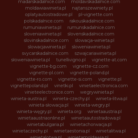
madarskadalnice.com
moldavskadalnice.com
moldawiawinieta.pl
najtanszewiniety.pl
oplatyautostradowe.pl
pl-vignette.com
polskadalnice.com
rakouskadalnice.com
rumuniawinieta.pl
rumunskadalnice.com
sloveniawinieta.pl
slovenskadalnice.com
slovinskadalnice.com
slowacja-winieta.pl
slowacjawinieta.pl
sloweniawinieta.pl
svycarskadalnice.com
szwajcariawinieta.pl
słoweniawinieta.pl
tunellivigno.pl
vignette-at.com
vignette-bg.com
vignette-cz.com
vignette-pl.com
vignette-poland.pl
vignette-ro.com
vignette-si.com
vignette.pl
vignettepoland.pl
vinetki.pl
vinietaelectronica.com
vinieteelectronice.com
wegrywinieta.pl
winieta-austria.pl
winieta-czechy.pl
winieta-litwa.pl
winieta-słowacja.pl
winieta-wegry.pl
winieta-węgry.pl
winieta.org
winietaaustria.pl
winietaaustriaonline.pl
winietaautostradowa.pl
winietabulgaria.pl
winietachorwacja.pl
winietaczechy.pl
winietaestonia.pl
winietalitwa.pl
winietalotwa.pl
winietamoldawia.pl