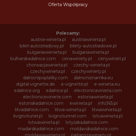
Oferta Współpracy
Polecamy:
austria-winieta.pl
austriawinieta.pl
bilet-autostradowy.pl
bilety-autostradowe.pl
bulgariawienieta.pl
bulgariawinieta.pl
bulharskadalnice.com
cenawiniety.pl
cenywiniet.pl
chorwacjawinieta.pl
czechy-winieta.pl
czechywinieta.pl
czechywiniety.pl
dalnicnipoplatky.com
dalnicniznamka.eu
digital-vignette.de
e-vignette.pl
e-winieta.eu
edalnice.org
edalnice.pl
electronicavinieta.com
electroniceviniete.com
estoniawinieta.pl
estonskadalnice.com
ewinieta.pl
info365.pl
litvadalnice.com
litwa-winieta.pl
litwawinieta.pl
livignotunel.pl
livignotunnel.com
lotvawinieta.pl
lotwawinieta.pl
lotysskadalnice.com
madarskadalnice.com
moldavskadalnice.com
moldawiawinieta.pl
najtanszewiniety.pl