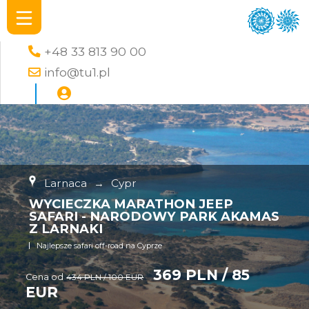
+48 33 813 90 00
info@tu1.pl
Larnaca
→
Cypr
WYCIECZKA MARATHON JEEP
SAFARI - NARODOWY PARK AKAMAS
Z LARNAKI
Najlepsze safari off-road na Cyprze
369 PLN / 85
Cena od
434 PLN / 100 EUR
EUR