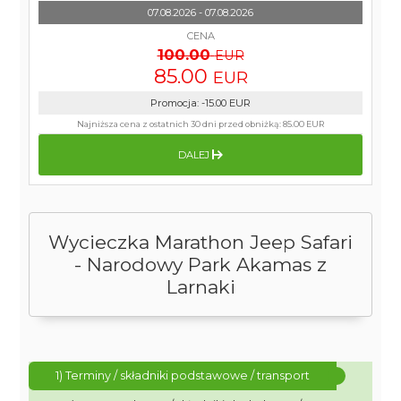
07.08.2026 - 07.08.2026
CENA
100.00
EUR
85.00
EUR
Promocja
:
-15.00
EUR
Najniższa cena z ostatnich 30 dni przed obniżką:
85.00 EUR
DALEJ
Wycieczka Marathon Jeep Safari
- Narodowy Park Akamas z
Larnaki
1) Terminy / składniki podstawowe / transport