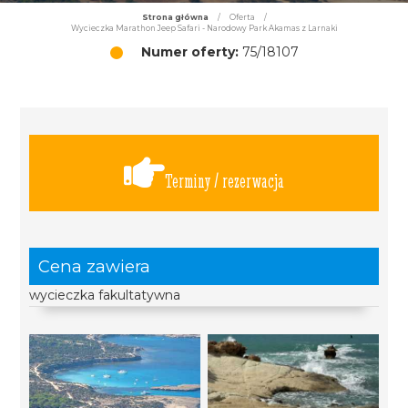
Strona główna
/
Oferta
/
Wycieczka Marathon Jeep Safari - Narodowy Park Akamas z Larnaki
Numer oferty:
75/18107
Terminy / rezerwacja
Cena zawiera
wycieczka fakultatywna