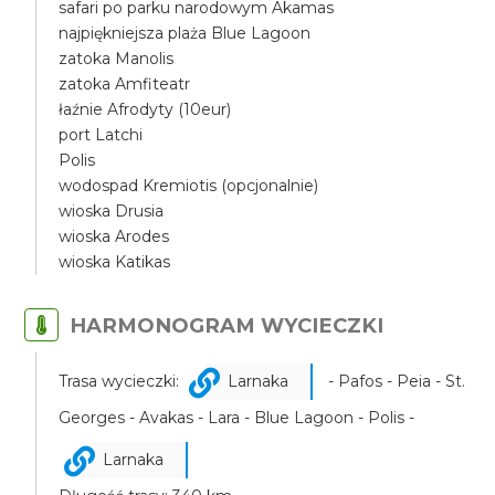
safari po parku narodowym Akamas
najpiękniejsza plaża Blue Lagoon
zatoka Manolis
zatoka Amfiteatr
łaźnie Afrodyty (10eur)
port Latchi
Polis
wodospad Kremiotis (opcjonalnie)
wioska Drusia
wioska Arodes
wioska Katikas
HARMONOGRAM WYCIECZKI
Trasa wycieczki:
Larnaka
- Pafos - Peia - St.
Georges - Avakas - Lara - Blue Lagoon - Polis -
Larnaka