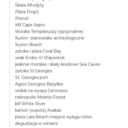
Skała Afrodyty
Plaża Dog's
Pisouri
Klif Cape Aspro
Wioska Templariuszy (opcjonalnie)
Kurion stanowisko archeologiczne
Kurion Beach
zatoka i plaża Coral Bay
wrak Endro III Shipwreck
jaskinie morskie i skały kredowe Sea Caves
zatoka St.Georges
St. Georges port
Agios Georgios Bazylika
widok na wyspę Geronisos
nekropolie Meletis Forest
klif White River
kanion (wąwóz) Avakas
plaża Lara Beach miejsce wylęgu żółwi
degustacja w winiarni