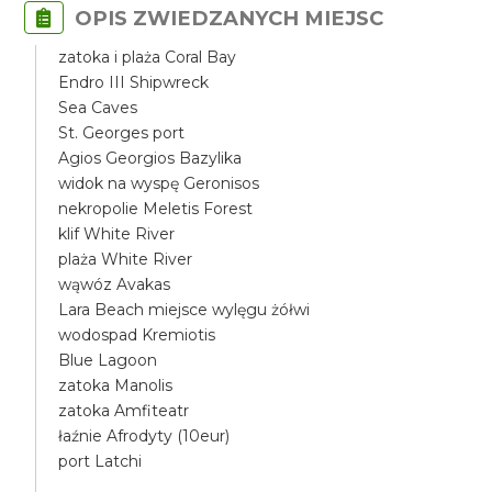
OPIS ZWIEDZANYCH MIEJSC
zatoka i plaża Coral Bay
Endro III Shipwreck
Sea Caves
St. Georges port
Agios Georgios Bazylika
widok na wyspę Geronisos
nekropolie Meletis Forest
klif White River
plaża White River
wąwóz Avakas
Lara Beach miejsce wylęgu żółwi
wodospad Kremiotis
Blue Lagoon
zatoka Manolis
zatoka Amfiteatr
łaźnie Afrodyty (10eur)
port Latchi