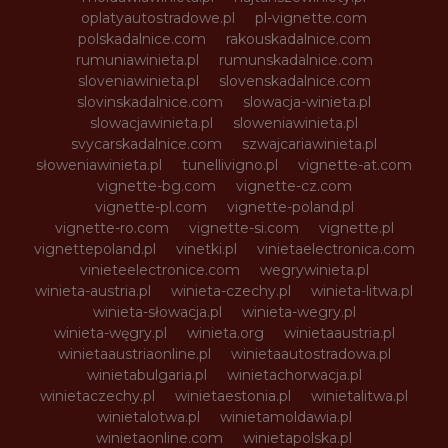
oplatyautostradowe.pl
pl-vignette.com
polskadalnice.com
rakouskadalnice.com
rumuniawinieta.pl
rumunskadalnice.com
sloveniawinieta.pl
slovenskadalnice.com
slovinskadalnice.com
slowacja-winieta.pl
slowacjawinieta.pl
sloweniawinieta.pl
svycarskadalnice.com
szwajcariawinieta.pl
słoweniawinieta.pl
tunellivigno.pl
vignette-at.com
vignette-bg.com
vignette-cz.com
vignette-pl.com
vignette-poland.pl
vignette-ro.com
vignette-si.com
vignette.pl
vignettepoland.pl
vinetki.pl
vinietaelectronica.com
vinieteelectronice.com
wegrywinieta.pl
winieta-austria.pl
winieta-czechy.pl
winieta-litwa.pl
winieta-słowacja.pl
winieta-wegry.pl
winieta-węgry.pl
winieta.org
winietaaustria.pl
winietaaustriaonline.pl
winietaautostradowa.pl
winietabulgaria.pl
winietachorwacja.pl
winietaczechy.pl
winietaestonia.pl
winietalitwa.pl
winietalotwa.pl
winietamoldawia.pl
winietaonline.com
winietapolska.pl