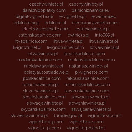
czechywinieta.pl
czechywiniety.pl
dalnicnipoplatky.com
dalnicniznamka.eu
digital-vignette.de
e-vignette.pl
e-winieta.eu
edalnice.org
edalnice.pl
electronicavinieta.com
electroniceviniete.com
estoniawinieta.pl
estonskadalnice.com
ewinieta.pl
info365.pl
litvadalnice.com
litwa-winieta.pl
litwawinieta.pl
livignotunel.pl
livignotunnel.com
lotvawinieta.pl
lotwawinieta.pl
lotysskadalnice.com
madarskadalnice.com
moldavskadalnice.com
moldawiawinieta.pl
najtanszewiniety.pl
oplatyautostradowe.pl
pl-vignette.com
polskadalnice.com
rakouskadalnice.com
rumuniawinieta.pl
rumunskadalnice.com
sloveniawinieta.pl
slovenskadalnice.com
slovinskadalnice.com
slowacja-winieta.pl
slowacjawinieta.pl
sloweniawinieta.pl
svycarskadalnice.com
szwajcariawinieta.pl
słoweniawinieta.pl
tunellivigno.pl
vignette-at.com
vignette-bg.com
vignette-cz.com
vignette-pl.com
vignette-poland.pl