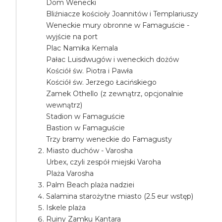
Dom Wenecki
Bliźniacze kościoły Joannitów i Templariuszy
Weneckie mury obronne w Famaguście -
wyjście na port
Plac Namika Kemala
Pałac Luisdwugów i weneckich dożów
Kościół św. Piotra i Pawła
Kościół św. Jerzego Łacińskiego
Zamek Othello (z zewnątrz, opcjonalnie
wewnątrz)
Stadion w Famaguście
Bastion w Famaguście
Trzy bramy weneckie do Famagusty
Miasto duchów - Varosha
Urbex, czyli zespół miejski Varoha
Plaża Varosha
Palm Beach plaża nadziei
Salamina starożytne miasto (2.5 eur wstęp)
Iskele plaża
Ruiny Zamku Kantara