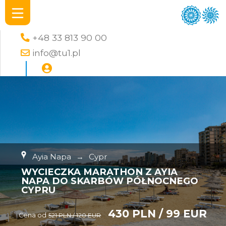
+48 33 813 90 00
info@tu1.pl
Ayia Napa
→
Cypr
WYCIECZKA MARATHON Z AYIA
NAPA DO SKARBÓW PÓŁNOCNEGO
CYPRU
430 PLN / 99 EUR
Cena od
521 PLN / 120 EUR