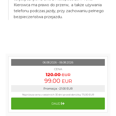
Kierowca ma prawo do przerw, a także używania
telefonu podczas jazdy, przy zachowaniu pełnego
bezpieczeństwa przejazdu.
06.08.2026 - 06.08.2026
CENA
120.00
EUR
99.00
EUR
Promocja
:
-21.00
EUR
Najniższa cena z ostatnich 30 dni przed obniżką:
75.00 EUR
DALEJ