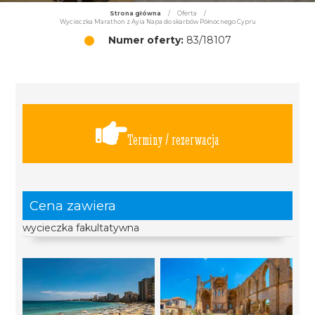
Strona główna
/
Oferta
/
Wycieczka Marathon z Ayia Napa do skarbów Północnego Cypru
Numer oferty:
83/18107
Terminy / rezerwacja
Cena zawiera
wycieczka fakultatywna