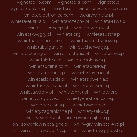
vignette-ro.com
vignette-si.com
vignette.pl
vignettepoland.pl
vinetki.pl
vinietaelectronica.com
vinieteelectronice.com
wegrywinieta.pl
winieta-austria.pl
winieta-czechy.pl
winieta-litwa.pl
winieta-słowacja.pl
winieta-wegry.pl
winieta-węgry.pl
winieta.org
winietaaustria.pl
winietaaustriaonline.pl
winietaautostradowa.pl
winietabulgaria.pl
winietachorwacja.pl
winietaczechy.pl
winietaestonia.pl
winietalitwa.pl
winietalotwa.pl
winietamoldawia.pl
winietaonline.com
winietapolska.pl
winietarumunia.pl
winietaslovenia.pl
winietaslowacja.pl
winietaslowenia.pl
winietaszwajcaria.pl
winietasłowenia.pl
winietawegry.pl
winietomat.pl
winiety.org
winietydrogowe.pl
winietyelektroniczne.pl
winietyestonia.pl
winietywegry.pl
winietyzagraniczne.pl
winietyzakup.pl
węgry-winieta.pl
xn--sowacja-njb.org.pl
xn--soweniawinieta-gnc.pl
xn--wgry-winieta-4vb.pl
xn--winieta-sowacja-7sc.pl
xn--winieta-wgry-dwb.pl