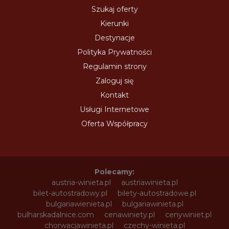
Szukaj oferty
Kierunki
Destynacje
Polityka Prywatności
Regulamin strony
Zaloguj się
Kontakt
Usługi Internetowe
Oferta Współpracy
Polecamy:
austria-winieta.pl
austriawinieta.pl
bilet-autostradowy.pl
bilety-autostradowe.pl
bulgariawienieta.pl
bulgariawinieta.pl
bulharskadalnice.com
cenawiniety.pl
cenywiniet.pl
chorwacjawinieta.pl
czechy-winieta.pl