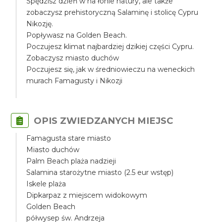
Spędzisz dzień w na łonie natury, ale także
zobaczysz prehistoryczną Salaminę i stolicę Cypru
Nikozję.
Popływasz na Golden Beach.
Poczujesz klimat najbardziej dzikiej części Cypru.
Zobaczysz miasto duchów
Poczujesz się, jak w średniowieczu na weneckich
murach Famagusty i Nikozji
OPIS ZWIEDZANYCH MIEJSC
Famagusta stare miasto
Miasto duchów
Palm Beach plaża nadzieji
Salamina starożytne miasto (2.5 eur wstęp)
Iskele plaża
Dipkarpaz z miejscem widokowym
Golden Beach
półwysep św. Andrzeja