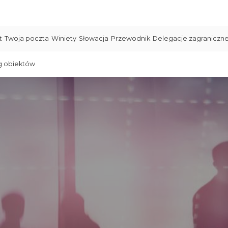
t
Twoja poczta
Winiety
Słowacja
Przewodnik
Delegacje zagraniczn
g obiektów