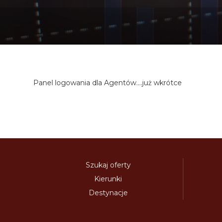
Panel logowania dla Agentów....już wkrótce
Szukaj oferty
Kierunki
Destynacje