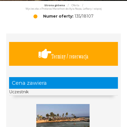
Strona główna
/
Oferta
/
Wycieczka z Protaras Marathon do Ayia Napa, Lefkary i więcej
Numer oferty:
135/18107
Terminy / rezerwacja
Cena zawiera
Uczestnik