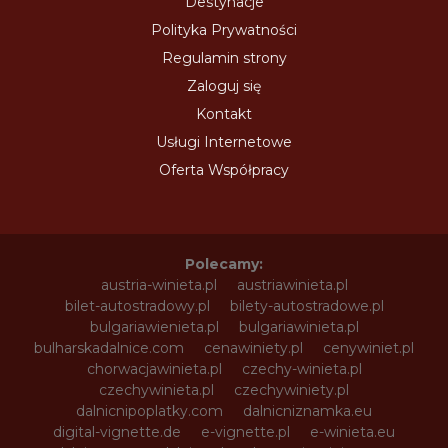
Destynacje
Polityka Prywatności
Regulamin strony
Zaloguj się
Kontakt
Usługi Internetowe
Oferta Współpracy
Polecamy:
austria-winieta.pl
austriawinieta.pl
bilet-autostradowy.pl
bilety-autostradowe.pl
bulgariawienieta.pl
bulgariawinieta.pl
bulharskadalnice.com
cenawiniety.pl
cenywiniet.pl
chorwacjawinieta.pl
czechy-winieta.pl
czechywinieta.pl
czechywiniety.pl
dalnicnipoplatky.com
dalnicniznamka.eu
digital-vignette.de
e-vignette.pl
e-winieta.eu