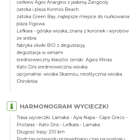
cerkiew Agioi Anargiroi z jaskinią Zangooly
zatoka i plaża Konnos Beach
zatoka Green Bay, najlepsze miejsce do nurkowania
plaża Figowa
Lefkara - górska wioska, znana z koronek i wyrobów
ze srebra
fabryka oliwki BIO z degustacją
degustacja w winiarni
średniowieczny klasztor żeński Agios Minas
Kato Dris średniowieczna wioska
opcjonalnie: wioska Skarinou, neolitycznia wioska
Chirokitiia
HARMONOGRAM WYCIECZKI
Trasa wycieczki: Larnaka - Ayia Napa - Cape Greco -
Protaras - Kato Dris - Lefkara - Larnaka
Długość trasy: 210 km
Podczas przejazdu przewidziano czas na postoje i