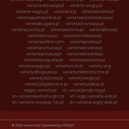
winieta-słowacja.pl
winieta-wegry.pl
winieta-węgry.pl
winieta.org
winietaaustria.pl
winietaaustriaonline.pl
winietaautostradowa.pl
winietabulgaria.pl
winietachorwacja.pl
winietaczechy.pl
winietaestonia.pl
winietalitwa.pl
winietalotwa.pl
winietamoldawia.pl
winietaonline.com
winietapolska.pl
winietarumunia.pl
winietaslovenia.pl
winietaslowacja.pl
winietaslowenia.pl
winietaszwajcaria.pl
winietasłowenia.pl
winietawegry.pl
winietomat.pl
winiety.org
winietydrogowe.pl
winietyelektroniczne.pl
winietyestonia.pl
winietywegry.pl
winietyzagraniczne.pl
winietyzakup.pl
węgry-winieta.pl
xn--sowacja-njb.org.pl
xn--soweniawinieta-gnc.pl
xn--wgry-winieta-4vb.pl
xn--winieta-sowacja-7sc.pl
xn--winieta-wgry-dwb.pl
© 2026 www.tu1.pl | powered by FENIQS