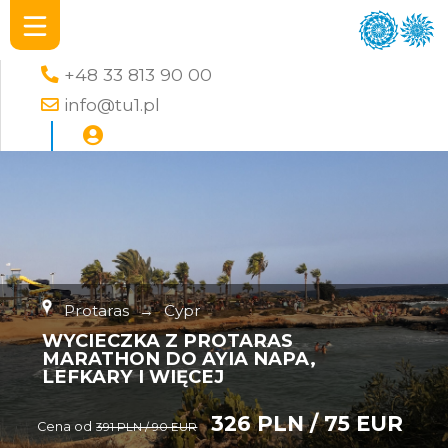
+48 33 813 90 00
info@tu1.pl
Protaras
→
Cypr
WYCIECZKA Z PROTARAS
MARATHON DO AYIA NAPA,
LEFKARY I WIĘCEJ
326 PLN / 75 EUR
Cena od
391 PLN / 90 EUR