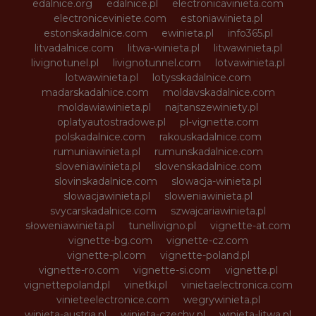
edalnice.org
edalnice.pl
electronicavinieta.com
electroniceviniete.com
estoniawinieta.pl
estonskadalnice.com
ewinieta.pl
info365.pl
litvadalnice.com
litwa-winieta.pl
litwawinieta.pl
livignotunel.pl
livignotunnel.com
lotvawinieta.pl
lotwawinieta.pl
lotysskadalnice.com
madarskadalnice.com
moldavskadalnice.com
moldawiawinieta.pl
najtanszewiniety.pl
oplatyautostradowe.pl
pl-vignette.com
polskadalnice.com
rakouskadalnice.com
rumuniawinieta.pl
rumunskadalnice.com
sloveniawinieta.pl
slovenskadalnice.com
slovinskadalnice.com
slowacja-winieta.pl
slowacjawinieta.pl
sloweniawinieta.pl
svycarskadalnice.com
szwajcariawinieta.pl
słoweniawinieta.pl
tunellivigno.pl
vignette-at.com
vignette-bg.com
vignette-cz.com
vignette-pl.com
vignette-poland.pl
vignette-ro.com
vignette-si.com
vignette.pl
vignettepoland.pl
vinetki.pl
vinietaelectronica.com
vinieteelectronice.com
wegrywinieta.pl
winieta-austria.pl
winieta-czechy.pl
winieta-litwa.pl