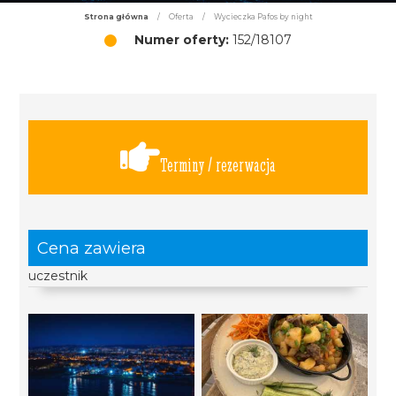
Strona główna
/
Oferta
/
Wycieczka Pafos by night
Numer oferty:
152/18107
Terminy / rezerwacja
Cena zawiera
uczestnik