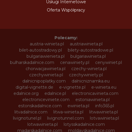
Usługi Internetowe
Oferta Współpracy
Polecamy:
austria-winieta.pl
austriawinieta.pl
bilet-autostradowy.pl
bilety-autostradowe.pl
bulgariawienieta.pl
bulgariawinieta.pl
bulharskadalnice.com
cenawiniety.pl
cenywiniet.pl
chorwacjawinieta.pl
czechy-winieta.pl
czechywinieta.pl
czechywiniety.pl
dalnicnipoplatky.com
dalnicniznamka.eu
digital-vignette.de
e-vignette.pl
e-winieta.eu
edalnice.org
edalnice.pl
electronicavinieta.com
electroniceviniete.com
estoniawinieta.pl
estonskadalnice.com
ewinieta.pl
info365.pl
litvadalnice.com
litwa-winieta.pl
litwawinieta.pl
livignotunel.pl
livignotunnel.com
lotvawinieta.pl
lotwawinieta.pl
lotysskadalnice.com
madarskadalnice.com
moldavskadalnice.com