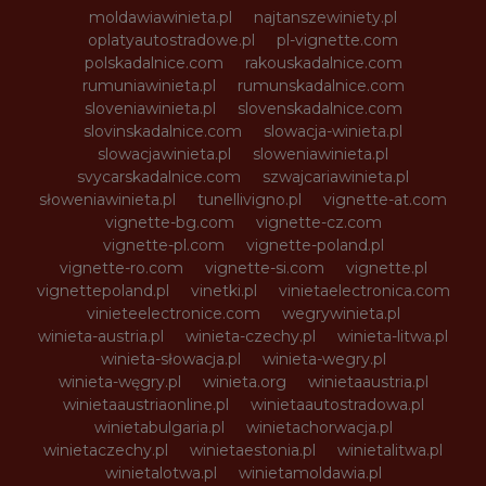
moldawiawinieta.pl
najtanszewiniety.pl
oplatyautostradowe.pl
pl-vignette.com
polskadalnice.com
rakouskadalnice.com
rumuniawinieta.pl
rumunskadalnice.com
sloveniawinieta.pl
slovenskadalnice.com
slovinskadalnice.com
slowacja-winieta.pl
slowacjawinieta.pl
sloweniawinieta.pl
svycarskadalnice.com
szwajcariawinieta.pl
słoweniawinieta.pl
tunellivigno.pl
vignette-at.com
vignette-bg.com
vignette-cz.com
vignette-pl.com
vignette-poland.pl
vignette-ro.com
vignette-si.com
vignette.pl
vignettepoland.pl
vinetki.pl
vinietaelectronica.com
vinieteelectronice.com
wegrywinieta.pl
winieta-austria.pl
winieta-czechy.pl
winieta-litwa.pl
winieta-słowacja.pl
winieta-wegry.pl
winieta-węgry.pl
winieta.org
winietaaustria.pl
winietaaustriaonline.pl
winietaautostradowa.pl
winietabulgaria.pl
winietachorwacja.pl
winietaczechy.pl
winietaestonia.pl
winietalitwa.pl
winietalotwa.pl
winietamoldawia.pl