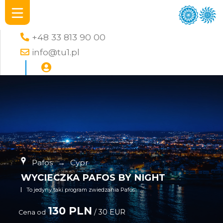
+48 33 813 90 00
info@tu1.pl
Pafos
→
Cypr
WYCIECZKA PAFOS BY NIGHT
To jedyny taki program zwiedzania Pafos
130 PLN
/ 30 EUR
Cena od