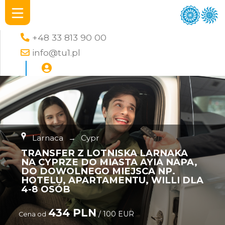
+48 33 813 90 00
info@tu1.pl
Larnaca
→
Cypr
TRANSFER Z LOTNISKA LARNAKA
NA CYPRZE DO MIASTA AYIA NAPA,
DO DOWOLNEGO MIEJSCA NP.
HOTELU, APARTAMENTU, WILLI DLA
4-8 OSÓB
434 PLN
/ 100 EUR
Cena od