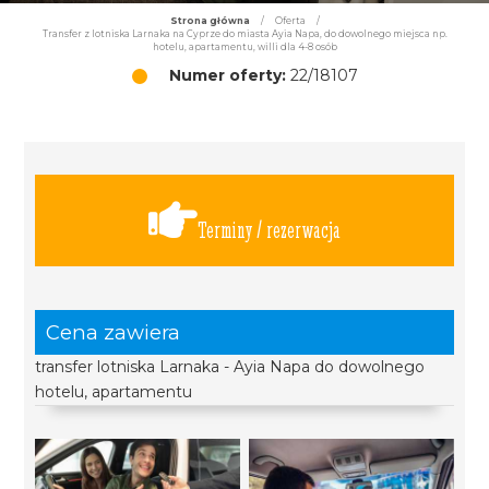
Strona główna
/
Oferta
/
Transfer z lotniska Larnaka na Cyprze do miasta Ayia Napa, do dowolnego miejsca np.
hotelu, apartamentu, willi dla 4-8 osób
Numer oferty:
22/18107
Terminy / rezerwacja
Cena zawiera
transfer lotniska Larnaka - Ayia Napa do dowolnego
hotelu, apartamentu