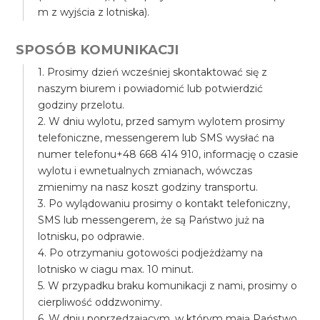
m z wyjścia z lotniska).
SPOSÓB KOMUNIKACJI
1. Prosimy dzień wcześniej skontaktować się z
naszym biurem i powiadomić lub potwierdzić
godziny przelotu.
2. W dniu wylotu, przed samym wylotem prosimy
telefoniczne, messengerem lub SMS wysłać na
numer telefonu+48 668 414 910, informację o czasie
wylotu i ewnetualnych zmianach, wówczas
zmienimy na nasz koszt godziny transportu.
3. Po wylądowaniu prosimy o kontakt telefoniczny,
SMS lub messengerem, że są Państwo już na
lotnisku, po odprawie.
4. Po otrzymaniu gotowości podjeżdżamy na
lotnisko w ciagu max. 10 minut.
5. W przypadku braku komunikacji z nami, prosimy o
cierpliwość oddzwonimy.
6. W dniu poprzedzającym, w którym mają Państwo