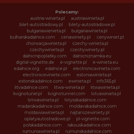
Polecamy:
austria-winieta.pl
austriawinieta.pl
bilet-autostradowy.pl
bilety-autostradowe.pl
bulgariawienieta.pl
bulgariawinieta.pl
bulharskadalnice.com
cenawiniety.pl
cenywiniet.pl
chorwacjawinieta.pl
czechy-winieta.pl
czechywinieta.pl
czechywiniety.pl
dalnicnipoplatky.com
dalnicniznamka.eu
digital-vignette.de
e-vignette.pl
e-winieta.eu
edalnice.org
edalnice.pl
electronicavinieta.com
electroniceviniete.com
estoniawinieta.pl
estonskadalnice.com
ewinieta.pl
info365.pl
litvadalnice.com
litwa-winieta.pl
litwawinieta.pl
livignotunel.pl
livignotunnel.com
lotvawinieta.pl
lotwawinieta.pl
lotysskadalnice.com
madarskadalnice.com
moldavskadalnice.com
moldawiawinieta.pl
najtanszewiniety.pl
oplatyautostradowe.pl
pl-vignette.com
polskadalnice.com
rakouskadalnice.com
rumuniawinieta.pl
rumunskadalnice.com