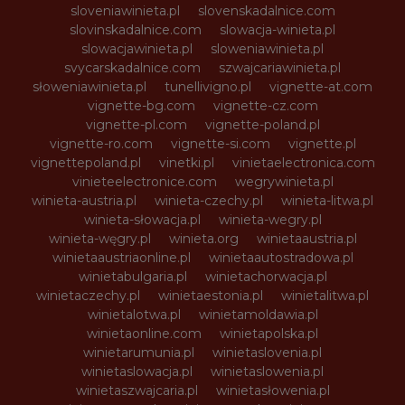
sloveniawinieta.pl
slovenskadalnice.com
slovinskadalnice.com
slowacja-winieta.pl
slowacjawinieta.pl
sloweniawinieta.pl
svycarskadalnice.com
szwajcariawinieta.pl
słoweniawinieta.pl
tunellivigno.pl
vignette-at.com
vignette-bg.com
vignette-cz.com
vignette-pl.com
vignette-poland.pl
vignette-ro.com
vignette-si.com
vignette.pl
vignettepoland.pl
vinetki.pl
vinietaelectronica.com
vinieteelectronice.com
wegrywinieta.pl
winieta-austria.pl
winieta-czechy.pl
winieta-litwa.pl
winieta-słowacja.pl
winieta-wegry.pl
winieta-węgry.pl
winieta.org
winietaaustria.pl
winietaaustriaonline.pl
winietaautostradowa.pl
winietabulgaria.pl
winietachorwacja.pl
winietaczechy.pl
winietaestonia.pl
winietalitwa.pl
winietalotwa.pl
winietamoldawia.pl
winietaonline.com
winietapolska.pl
winietarumunia.pl
winietaslovenia.pl
winietaslowacja.pl
winietaslowenia.pl
winietaszwajcaria.pl
winietasłowenia.pl