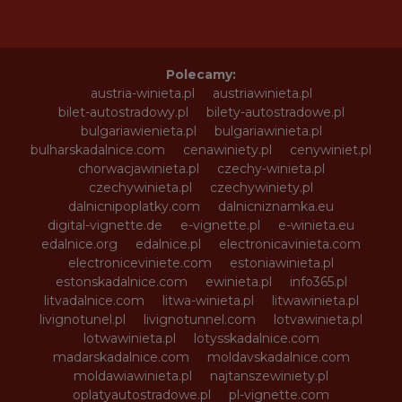
Polecamy:
austria-winieta.pl
austriawinieta.pl
bilet-autostradowy.pl
bilety-autostradowe.pl
bulgariawienieta.pl
bulgariawinieta.pl
bulharskadalnice.com
cenawiniety.pl
cenywiniet.pl
chorwacjawinieta.pl
czechy-winieta.pl
czechywinieta.pl
czechywiniety.pl
dalnicnipoplatky.com
dalnicniznamka.eu
digital-vignette.de
e-vignette.pl
e-winieta.eu
edalnice.org
edalnice.pl
electronicavinieta.com
electroniceviniete.com
estoniawinieta.pl
estonskadalnice.com
ewinieta.pl
info365.pl
litvadalnice.com
litwa-winieta.pl
litwawinieta.pl
livignotunel.pl
livignotunnel.com
lotvawinieta.pl
lotwawinieta.pl
lotysskadalnice.com
madarskadalnice.com
moldavskadalnice.com
moldawiawinieta.pl
najtanszewiniety.pl
oplatyautostradowe.pl
pl-vignette.com