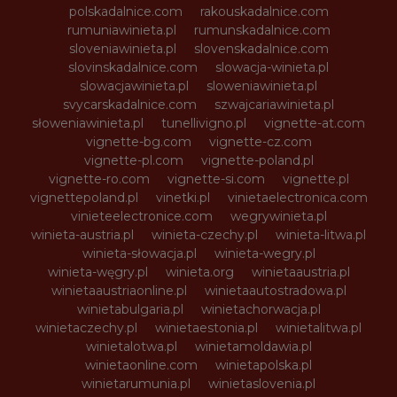
polskadalnice.com
rakouskadalnice.com
rumuniawinieta.pl
rumunskadalnice.com
sloveniawinieta.pl
slovenskadalnice.com
slovinskadalnice.com
slowacja-winieta.pl
slowacjawinieta.pl
sloweniawinieta.pl
svycarskadalnice.com
szwajcariawinieta.pl
słoweniawinieta.pl
tunellivigno.pl
vignette-at.com
vignette-bg.com
vignette-cz.com
vignette-pl.com
vignette-poland.pl
vignette-ro.com
vignette-si.com
vignette.pl
vignettepoland.pl
vinetki.pl
vinietaelectronica.com
vinieteelectronice.com
wegrywinieta.pl
winieta-austria.pl
winieta-czechy.pl
winieta-litwa.pl
winieta-słowacja.pl
winieta-wegry.pl
winieta-węgry.pl
winieta.org
winietaaustria.pl
winietaaustriaonline.pl
winietaautostradowa.pl
winietabulgaria.pl
winietachorwacja.pl
winietaczechy.pl
winietaestonia.pl
winietalitwa.pl
winietalotwa.pl
winietamoldawia.pl
winietaonline.com
winietapolska.pl
winietarumunia.pl
winietaslovenia.pl