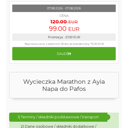
07.08.2026 - 07.08.2026
CENA
120.00
EUR
99.00
EUR
Promocja
:
-21.00
EUR
Najniższa cena z ostatnich 30 dni przed obniżką:
75.00 EUR
DALEJ
Wycieczka Marathon z Ayia
Napa do Pafos
1) Terminy / składniki podstawowe / transport
2) Dane osobowe / składniki dodatkowe /