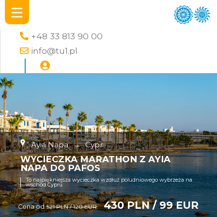
+48 33 813 90 00
info@tu1.pl
Ayia Napa
→
Cypr
WYCIECZKA MARATHON Z AYIA
NAPA DO PAFOS
To najpiękniejsza wycieczka wzdłuż południowego wybrzeża na
wschód Cypru
430 PLN / 99 EUR
Cena od
521 PLN / 120 EUR