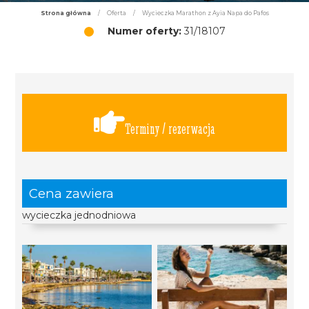
Strona główna
/
Oferta
/
Wycieczka Marathon z Ayia Napa do Pafos
Numer oferty:
31/18107
Terminy / rezerwacja
Cena zawiera
wycieczka jednodniowa