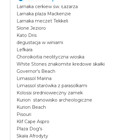
Larnaka cerkiew św. Łazarza
Larnaka plaża Mackenzie
Larnaka meczet Tekkeli
Słone Jezioro
Kato Dris
degustacja w winiarni
Lefkara
Choroikoitia neolityczna wioska
White Stones znakomite kredowe skałki
Governor's Beach
Limassol Marina
Limassol starówka z parasolkami
Kolossi średniowieczny zamek
Kurion stanowisko archeologiczne
Kurion Beach
Pisouri
Klif Cape Aspro
Plaża Dog's
Skała Afrodyty