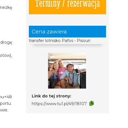
Terminy / rezerwacja
inezkę
Cena zawiera
transfer lotnisko Pafos - Pisouri
 drogę
otów),
Link do tej strony:
onu+48
portu.
https://www.tu1.pl/49/18107
awie.