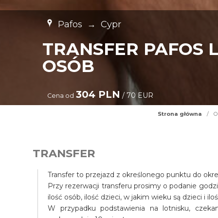
Pafos
→
Cypr
TRANSFER PAFOS L
OSÓB
304 PLN
/ 70 EUR
Cena od
Strona główna
/
O
TRANSFER
Transfer to przejazd z określonego punktu do okr
Przy rezerwacji transferu prosimy o podanie godz
ilość osób, ilość dzieci, w jakim wieku są dzieci i il
W przypadku podstawienia na lotnisku, czek