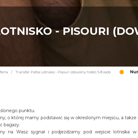
OTNISKO - PISOURI (DO
Num
ferta
/
Transfer Pafos Lotnisko - Pisouri (dowolny hotel) 5-8 osób
eślonego punktu.
iny, o której mamy podstawić się w określonym miejscu, a także
ość bagaży.
amy na Wasz sygnał i podjeżdżamy pod wejście lotniska w