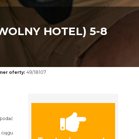
WOLNY HOTEL) 5-8
er oferty:
49/18107
 podać
 ciągu