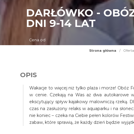
DARŁÓWKO - OBÓZ 
DNI 9-14 LAT
Cena od
Strona główna
/
Oferta
OPIS
Wakacje to więcej niż tylko plaża i morze! Obóz 
w cenie. Czekają na Was aż dwa autokarowe wy
ekscytujący spływ kajakowy malowniczą rzeką. Dl
czas na zasłużony relaks w aquaparku i na słonecz
nie koniec – czeka na Ciebie pełen kolorów Festi
zabaw, które sprawią, że każdy dzień będzie wyjąt