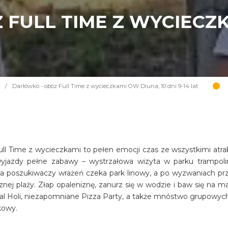
FULL TIME Z WYCIECZK
/
Darłówko - obóz Full Time z wycieczkami OW Diuna, 10 dni 9-14 lat
Full Time z wycieczkami to pełen emocji czas ze wszystkimi atra
jazdy pełne zabawy – wystrzałowa wizyta w parku trampoli
a poszukiwaczy wrażeń czeka park linowy, a po wyzwaniach prz
nej plaży. Złap opaleniznę, zanurz się w wodzie i baw się na ma
wal Holi, niezapomniane Pizza Party, a także mnóstwo grupowych 
kowy.