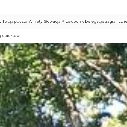
t
Twoja poczta
Winiety
Słowacja
Przewodnik
Delegacje zagraniczn
g obiektów