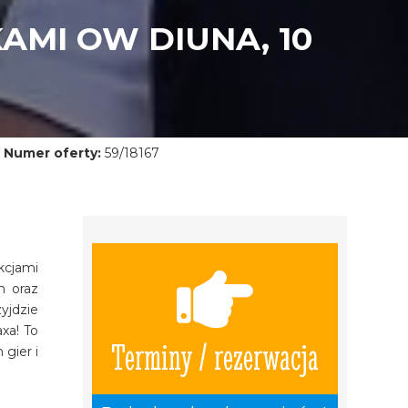
AMI OW DIUNA, 10
Numer oferty:
59/18167
kcjami
n oraz
yjdzie
xa! To
Terminy / rezerwacja
gier i