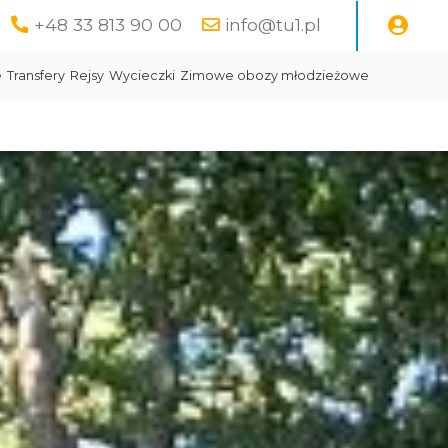
+48 33 813 90 00
info@tu1.pl
e
Transfery
Rejsy
Wycieczki
Zimowe obozy młodzieżowe