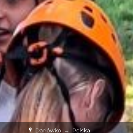
Darłówko
→
Polska