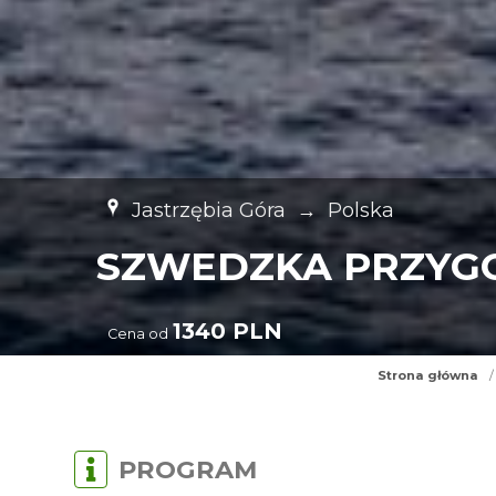
Jastrzębia Góra
→
Polska
SZWEDZKA PRZYGO
1340 PLN
Cena od
Strona główna
/
PROGRAM