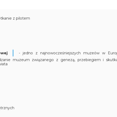
otkanie z pilotem
owej
- jedno z najnowocześniejszych muzeów w Europ
edzanie muzeum związanego z genezą, przebiegiem i skutk
wiata
trznych