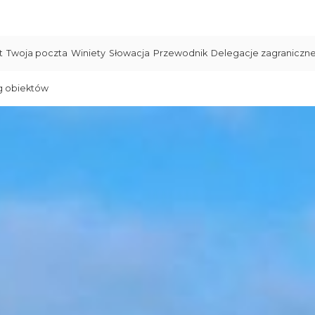
t
Twoja poczta
Winiety
Słowacja
Przewodnik
Delegacje zagraniczn
g obiektów