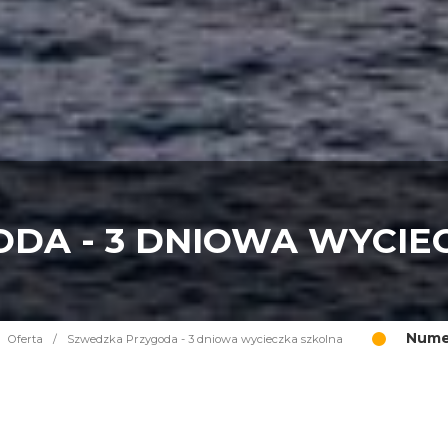
DA - 3 DNIOWA WYCIE
Numer
Oferta
/
Szwedzka Przygoda - 3 dniowa wycieczka szkolna