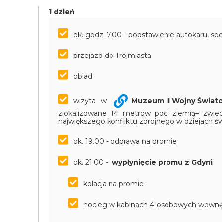
1 dzień
ok. godz. 7.00 - podstawienie autokaru, sp
przejazd do Trójmiasta
obiad
wizyta w
Muzeum II Wojny Świat
zlokalizowane 14 metrów pod ziemią– zwi
największego konfliktu zbrojnego w dziejach ś
ok. 19.00 - odprawa na promie
ok. 21.00 -
wypłynięcie promu z Gdyni
kolacja na promie
nocleg w kabinach 4-osobowych wewnę