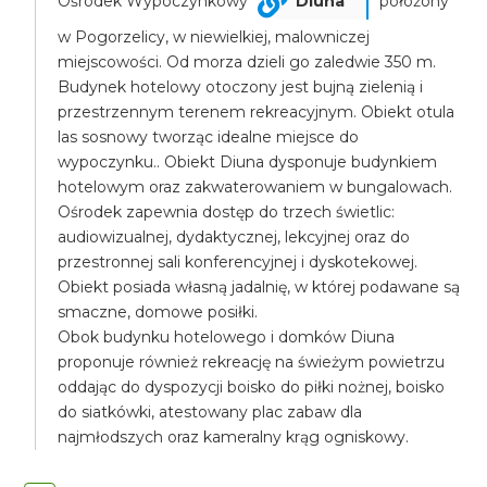
Ośrodek Wypoczynkowy
Diuna
położony
w Pogorzelicy, w niewielkiej, malowniczej
miejscowości. Od morza dzieli go zaledwie 350 m.
Budynek hotelowy otoczony jest bujną zielenią i
przestrzennym terenem rekreacyjnym. Obiekt otula
las sosnowy tworząc idealne miejsce do
wypoczynku.. Obiekt Diuna dysponuje budynkiem
hotelowym oraz zakwaterowaniem w bungalowach.
Ośrodek zapewnia dostęp do trzech świetlic:
audiowizualnej, dydaktycznej, lekcyjnej oraz do
przestronnej sali konferencyjnej i dyskotekowej.
Obiekt posiada własną jadalnię, w której podawane są
smaczne, domowe posiłki.
Obok budynku hotelowego i domków Diuna
proponuje również rekreację na świeżym powietrzu
oddając do dyspozycji boisko do piłki nożnej, boisko
do siatkówki, atestowany plac zabaw dla
najmłodszych oraz kameralny krąg ogniskowy.