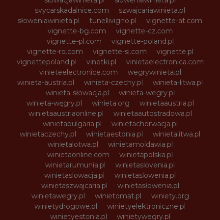
slowacjawinieta.pl
sloweniawinieta.pl
svycarskadalnice.com
szwajcariawinieta.pl
słoweniawinieta.pl
tunellivigno.pl
vignette-at.com
vignette-bg.com
vignette-cz.com
vignette-pl.com
vignette-poland.pl
vignette-ro.com
vignette-si.com
vignette.pl
vignettepoland.pl
vinetki.pl
vinietaelectronica.com
vinieteelectronice.com
wegrywinieta.pl
winieta-austria.pl
winieta-czechy.pl
winieta-litwa.pl
winieta-słowacja.pl
winieta-wegry.pl
winieta-węgry.pl
winieta.org
winietaaustria.pl
winietaaustriaonline.pl
winietaautostradowa.pl
winietabulgaria.pl
winietachorwacja.pl
winietaczechy.pl
winietaestonia.pl
winietalitwa.pl
winietalotwa.pl
winietamoldawia.pl
winietaonline.com
winietapolska.pl
winietarumunia.pl
winietaslovenia.pl
winietaslowacja.pl
winietaslowenia.pl
winietaszwajcaria.pl
winietasłowenia.pl
winietawegry.pl
winietomat.pl
winiety.org
winietydrogowe.pl
winietyelektroniczne.pl
winietyestonia.pl
winietywegry.pl