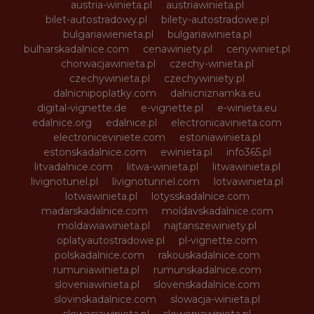
austria-winieta.pl
austriawinieta.pl
bilet-autostradowy.pl
bilety-autostradowe.pl
bulgariawienieta.pl
bulgariawinieta.pl
bulharskadalnice.com
cenawiniety.pl
cenywiniet.pl
chorwacjawinieta.pl
czechy-winieta.pl
czechywinieta.pl
czechywiniety.pl
dalnicnipoplatky.com
dalnicniznamka.eu
digital-vignette.de
e-vignette.pl
e-winieta.eu
edalnice.org
edalnice.pl
electronicavinieta.com
electroniceviniete.com
estoniawinieta.pl
estonskadalnice.com
ewinieta.pl
info365.pl
litvadalnice.com
litwa-winieta.pl
litwawinieta.pl
livignotunel.pl
livignotunnel.com
lotvawinieta.pl
lotwawinieta.pl
lotysskadalnice.com
madarskadalnice.com
moldavskadalnice.com
moldawiawinieta.pl
najtanszewiniety.pl
oplatyautostradowe.pl
pl-vignette.com
polskadalnice.com
rakouskadalnice.com
rumuniawinieta.pl
rumunskadalnice.com
sloveniawinieta.pl
slovenskadalnice.com
slovinskadalnice.com
slowacja-winieta.pl