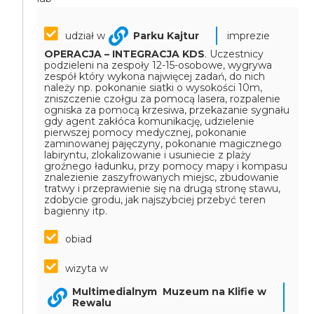
udział w
Parku Kajtur
imprezie
OPERACJA – INTEGRACJA KDS
.
Uczestnicy
podzieleni na zespoły 12-15-osobowe, wygrywa
zespół który wykona najwięcej zadań, do nich
należy np. pokonanie siatki o wysokości 10m,
zniszczenie czołgu za pomocą lasera, rozpalenie
ogniska za pomocą krzesiwa, przekazanie sygnału
gdy agent zakłóca komunikację, udzielenie
pierwszej pomocy medycznej, pokonanie
zaminowanej pajęczyny, pokonanie magicznego
labiryntu, zlokalizowanie i usuniecie z plaży
groźnego ładunku, przy pomocy mapy i kompasu
znalezienie zaszyfrowanych miejsc, zbudowanie
tratwy i przeprawienie się na drugą stronę stawu,
zdobycie grodu, jak najszybciej przebyć teren
bagienny itp.
obiad
wizyta w
Multimedialnym Muzeum na Klifie w
Rewalu