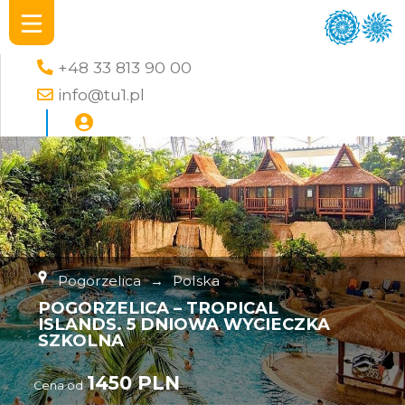
+48 33 813 90 00
info@tu1.pl
Pogorzelica
→
Polska
POGORZELICA – TROPICAL
ISLANDS. 5 DNIOWA WYCIECZKA
SZKOLNA
1450 PLN
Cena od