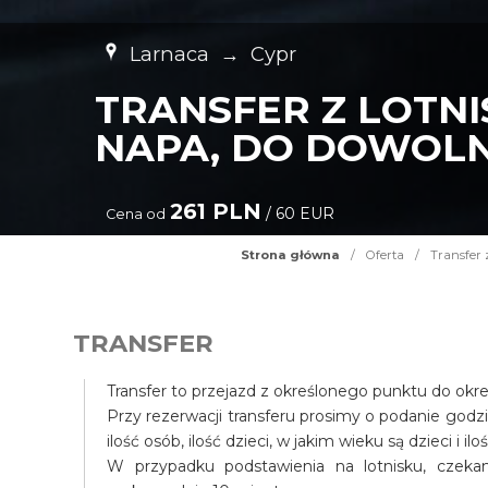
Larnaca
→
Cypr
TRANSFER Z LOTNI
NAPA, DO DOWOLN
261 PLN
/ 60 EUR
Cena od
Strona główna
/
Oferta
/
Transfer 
TRANSFER
Transfer to przejazd z określonego punktu do okr
Przy rezerwacji transferu prosimy o podanie godz
ilość osób, ilość dzieci, w jakim wieku są dzieci i il
W przypadku podstawienia na lotnisku, czek