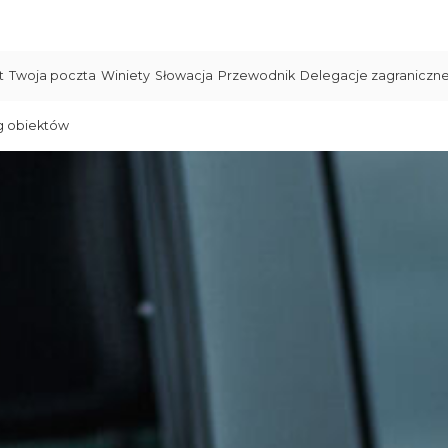
t
Twoja poczta
Winiety
Słowacja
Przewodnik
Delegacje zagraniczn
g obiektów