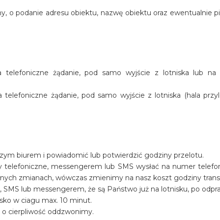
y, o podanie adresu obiektu, nazwę obiektu oraz ewentualnie p
telefoniczne żądanie, pod samo wyjście z lotniska lub na
elefoniczne żądanie, pod samo wyjście z lotniska (hala przyl
szym biurem i powiadomić lub potwierdzić godziny przelotu.
y telefoniczne, messengerem lub SMS wysłać na numer telef
ualnych zmianach, wówczas zmienimy na nasz koszt godziny trans
, SMS lub messengerem, że są Państwo już na lotnisku, po odpr
sko w ciagu max. 10 minut.
y o cierpliwość oddzwonimy.