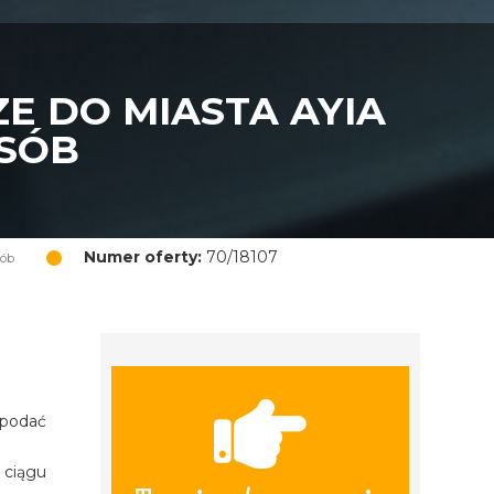
E DO MIASTA AYIA
OSÓB
Numer oferty:
70/18107
sób
 podać
 ciągu