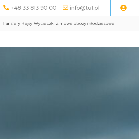
+48 33 813 90 00
info@tu1.pl
e
Transfery
Rejsy
Wycieczki
Zimowe obozy młodzieżowe