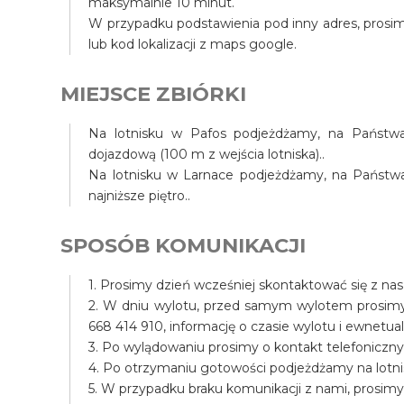
maksymalnie 10 minut.
W przypadku podstawienia pod inny adres, prosim
lub kod lokalizacji z maps google.
MIEJSCE ZBIÓRKI
Na lotnisku w Pafos podjeżdżamy, na Państwa 
dojazdową (100 m z wejścia lotniska)..
Na lotnisku w Larnace podjeżdżamy, na Państwa t
najniższe piętro..
SPOSÓB KOMUNIKACJI
1. Prosimy dzień wcześniej skontaktować się z na
2. W dniu wylotu, przed samym wylotem prosim
668 414 910, informację o czasie wylotu i ewnet
3. Po wylądowaniu prosimy o kontakt telefoniczny
4. Po otrzymaniu gotowości podjeżdżamy na lotni
5. W przypadku braku komunikacji z nami, prosim