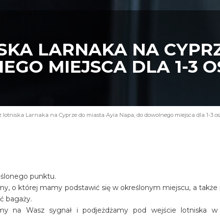
SKA LARNAKA NA CYPRZ
EGO MIEJSCA DLA 1-3 
z lotniska Larnaka na Cyprze do miasta Ayia Napa, do dowolnego miejsca dla 1-3 o
eślonego punktu.
iny, o której mamy podstawić się w określonym miejscu, a także
ość bagaży.
amy na Wasz sygnał i podjeżdżamy pod wejście lotniska w