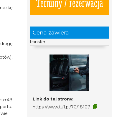
Terminy / rezerwacja
inezkę
Cena zawiera
transfer
 drogę
otów),
Link do tej strony:
onu+48
portu.
https://www.tu1.pl/70/18107
awie.