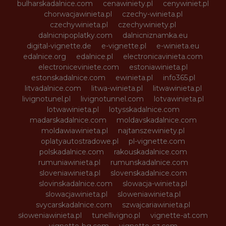
bulharskadalnice.com
cenawiniety.pl
cenywiniet.pl
chorwacjawinieta.pl
czechy-winieta.pl
czechywinieta.pl
czechywiniety.pl
dalnicnipoplatky.com
dalnicniznamka.eu
digital-vignette.de
e-vignette.pl
e-winieta.eu
edalnice.org
edalnice.pl
electronicavinieta.com
electroniceviniete.com
estoniawinieta.pl
estonskadalnice.com
ewinieta.pl
info365.pl
litvadalnice.com
litwa-winieta.pl
litwawinieta.pl
livignotunel.pl
livignotunnel.com
lotvawinieta.pl
lotwawinieta.pl
lotysskadalnice.com
madarskadalnice.com
moldavskadalnice.com
moldawiawinieta.pl
najtanszewiniety.pl
oplatyautostradowe.pl
pl-vignette.com
polskadalnice.com
rakouskadalnice.com
rumuniawinieta.pl
rumunskadalnice.com
sloveniawinieta.pl
slovenskadalnice.com
slovinskadalnice.com
slowacja-winieta.pl
slowacjawinieta.pl
sloweniawinieta.pl
svycarskadalnice.com
szwajcariawinieta.pl
słoweniawinieta.pl
tunellivigno.pl
vignette-at.com
vignette-bg.com
vignette-cz.com