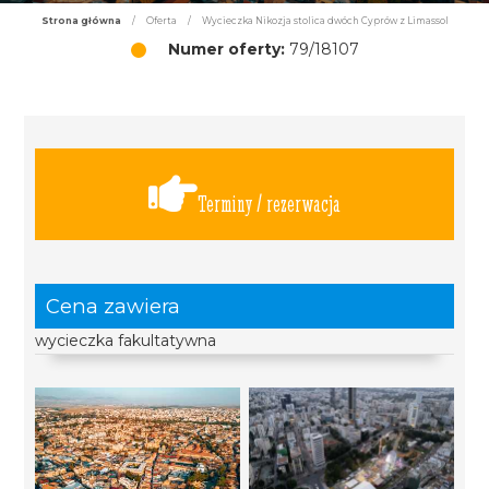
Strona główna
/
Oferta
/
Wycieczka Nikozja stolica dwóch Cyprów z Limassol
Numer oferty:
79/18107
Terminy / rezerwacja
Cena zawiera
wycieczka fakultatywna