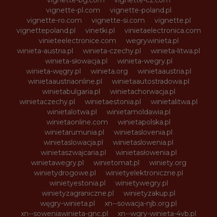
vignette-pl.com
vignette-poland.pl
vignette-ro.com
vignette-si.com
vignette.pl
vignettepoland.pl
vinetki.pl
vinietaelectronica.com
vinieteelectronice.com
wegrywinieta.pl
winieta-austria.pl
winieta-czechy.pl
winieta-litwa.pl
winieta-słowacja.pl
winieta-wegry.pl
winieta-węgry.pl
winieta.org
winietaaustria.pl
winietaaustriaonline.pl
winietaautostradowa.pl
winietabulgaria.pl
winietachorwacja.pl
winietaczechy.pl
winietaestonia.pl
winietalitwa.pl
winietalotwa.pl
winietamoldawia.pl
winietaonline.com
winietapolska.pl
winietarumunia.pl
winietaslovenia.pl
winietaslowacja.pl
winietaslowenia.pl
winietaszwajcaria.pl
winietasłowenia.pl
winietawegry.pl
winietomat.pl
winiety.org
winietydrogowe.pl
winietyelektroniczne.pl
winietyestonia.pl
winietywegry.pl
winietyzagraniczne.pl
winietyzakup.pl
węgry-winieta.pl
xn--sowacja-njb.org.pl
xn--soweniawinieta-gnc.pl
xn--wgry-winieta-4vb.pl