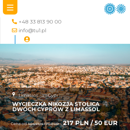
+48 33 813 90 00
info@tu1.pl
Limassol
→
Cypr
WYCIECZKA NIKOZJA STOLICA
DWÓCH CYPRÓW Z LIMASSOL
217 PLN / 50 EUR
Cena od
304 PLN / 70 EUR