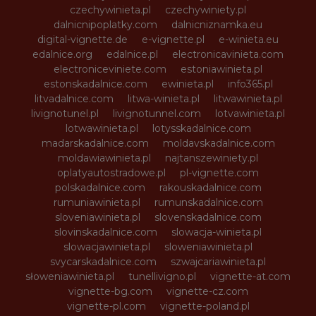
czechywinieta.pl
czechywiniety.pl
dalnicnipoplatky.com
dalnicniznamka.eu
digital-vignette.de
e-vignette.pl
e-winieta.eu
edalnice.org
edalnice.pl
electronicavinieta.com
electroniceviniete.com
estoniawinieta.pl
estonskadalnice.com
ewinieta.pl
info365.pl
litvadalnice.com
litwa-winieta.pl
litwawinieta.pl
livignotunel.pl
livignotunnel.com
lotvawinieta.pl
lotwawinieta.pl
lotysskadalnice.com
madarskadalnice.com
moldavskadalnice.com
moldawiawinieta.pl
najtanszewiniety.pl
oplatyautostradowe.pl
pl-vignette.com
polskadalnice.com
rakouskadalnice.com
rumuniawinieta.pl
rumunskadalnice.com
sloveniawinieta.pl
slovenskadalnice.com
slovinskadalnice.com
slowacja-winieta.pl
slowacjawinieta.pl
sloweniawinieta.pl
svycarskadalnice.com
szwajcariawinieta.pl
słoweniawinieta.pl
tunellivigno.pl
vignette-at.com
vignette-bg.com
vignette-cz.com
vignette-pl.com
vignette-poland.pl