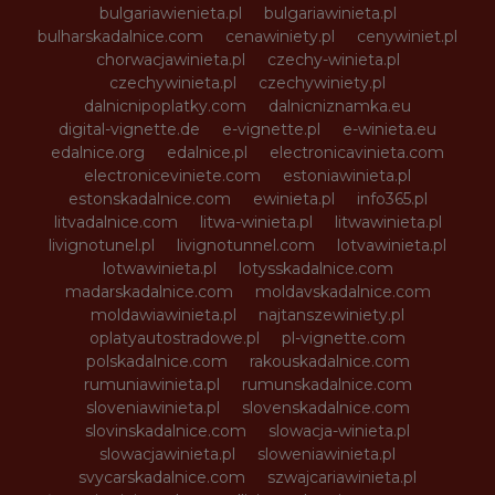
bulgariawienieta.pl
bulgariawinieta.pl
bulharskadalnice.com
cenawiniety.pl
cenywiniet.pl
chorwacjawinieta.pl
czechy-winieta.pl
czechywinieta.pl
czechywiniety.pl
dalnicnipoplatky.com
dalnicniznamka.eu
digital-vignette.de
e-vignette.pl
e-winieta.eu
edalnice.org
edalnice.pl
electronicavinieta.com
electroniceviniete.com
estoniawinieta.pl
estonskadalnice.com
ewinieta.pl
info365.pl
litvadalnice.com
litwa-winieta.pl
litwawinieta.pl
livignotunel.pl
livignotunnel.com
lotvawinieta.pl
lotwawinieta.pl
lotysskadalnice.com
madarskadalnice.com
moldavskadalnice.com
moldawiawinieta.pl
najtanszewiniety.pl
oplatyautostradowe.pl
pl-vignette.com
polskadalnice.com
rakouskadalnice.com
rumuniawinieta.pl
rumunskadalnice.com
sloveniawinieta.pl
slovenskadalnice.com
slovinskadalnice.com
slowacja-winieta.pl
slowacjawinieta.pl
sloweniawinieta.pl
svycarskadalnice.com
szwajcariawinieta.pl