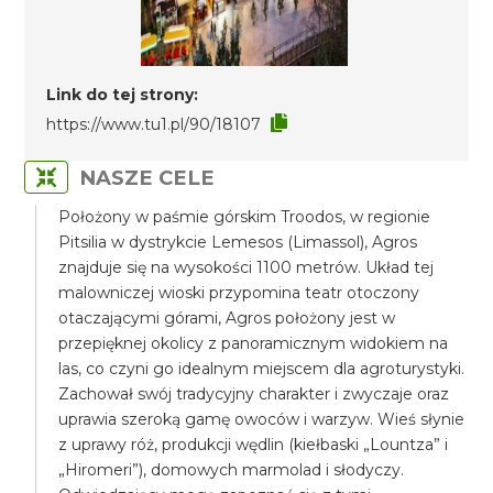
Link do tej strony:
https://www.tu1.pl/90/18107
NASZE CELE
Położony w paśmie górskim Troodos, w regionie
Pitsilia w dystrykcie Lemesos (Limassol), Agros
znajduje się na wysokości 1100 metrów. Układ tej
malowniczej wioski przypomina teatr otoczony
otaczającymi górami, Agros położony jest w
przepięknej okolicy z panoramicznym widokiem na
las, co czyni go idealnym miejscem dla agroturystyki.
Zachował swój tradycyjny charakter i zwyczaje oraz
uprawia szeroką gamę owoców i warzyw. Wieś słynie
z uprawy róż, produkcji wędlin (kiełbaski „Lountza” i
„Hiromeri”), domowych marmolad i słodyczy.