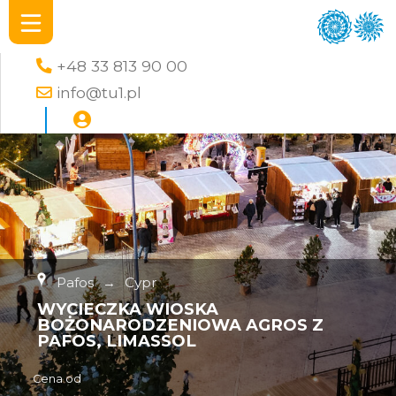
+48 33 813 90 00
info@tu1.pl
Pafos
→
Cypr
WYCIECZKA WIOSKA
BOŻONARODZENIOWA AGROS Z
PAFOS, LIMASSOL
Cena od