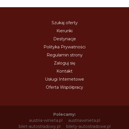
Szukaj oferty
Kierunki
Destynacje
Polityka Prywatności
Regulamin strony
Zaloguj się
Kontakt
Usługi Internetowe
Oferta Współpracy
Polecamy:
austria-winieta.pl
austriawinieta.pl
bilet-autostradowy.pl
bilety-autostradowe.pl