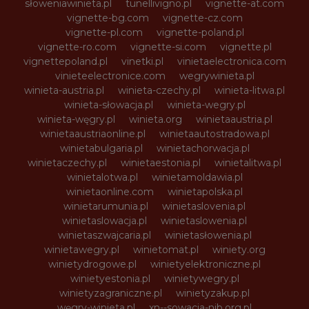
słoweniawinieta.pl
tunellivigno.pl
vignette-at.com
vignette-bg.com
vignette-cz.com
vignette-pl.com
vignette-poland.pl
vignette-ro.com
vignette-si.com
vignette.pl
vignettepoland.pl
vinetki.pl
vinietaelectronica.com
vinieteelectronice.com
wegrywinieta.pl
winieta-austria.pl
winieta-czechy.pl
winieta-litwa.pl
winieta-słowacja.pl
winieta-wegry.pl
winieta-węgry.pl
winieta.org
winietaaustria.pl
winietaaustriaonline.pl
winietaautostradowa.pl
winietabulgaria.pl
winietachorwacja.pl
winietaczechy.pl
winietaestonia.pl
winietalitwa.pl
winietalotwa.pl
winietamoldawia.pl
winietaonline.com
winietapolska.pl
winietarumunia.pl
winietaslovenia.pl
winietaslowacja.pl
winietaslowenia.pl
winietaszwajcaria.pl
winietasłowenia.pl
winietawegry.pl
winietomat.pl
winiety.org
winietydrogowe.pl
winietyelektroniczne.pl
winietyestonia.pl
winietywegry.pl
winietyzagraniczne.pl
winietyzakup.pl
węgry-winieta.pl
xn--sowacja-njb.org.pl