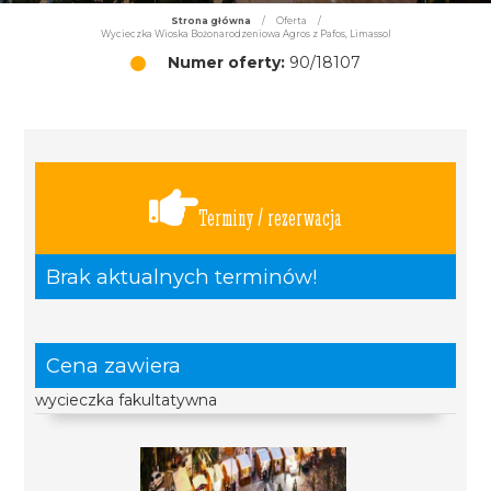
Strona główna
/
Oferta
/
Wycieczka Wioska Bożonarodzeniowa Agros z Pafos, Limassol
Numer oferty:
90/18107
Terminy / rezerwacja
Brak aktualnych terminów!
Cena zawiera
wycieczka fakultatywna