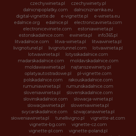
czechywinieta.pl
czechywiniety.pl
dalnicnipoplatky.com
dalnicniznamka.eu
digital-vignette.de
e-vignette.pl
e-winieta.eu
edalnice.org
edalnice.pl
electronicavinieta.com
electroniceviniete.com
estoniawinieta.pl
estonskadalnice.com
ewinieta.pl
info365.pl
litvadalnice.com
litwa-winieta.pl
litwawinieta.pl
livignotunel.pl
livignotunnel.com
lotvawinieta.pl
lotwawinieta.pl
lotysskadalnice.com
madarskadalnice.com
moldavskadalnice.com
moldawiawinieta.pl
najtanszewiniety.pl
oplatyautostradowe.pl
pl-vignette.com
polskadalnice.com
rakouskadalnice.com
rumuniawinieta.pl
rumunskadalnice.com
sloveniawinieta.pl
slovenskadalnice.com
slovinskadalnice.com
slowacja-winieta.pl
slowacjawinieta.pl
sloweniawinieta.pl
svycarskadalnice.com
szwajcariawinieta.pl
słoweniawinieta.pl
tunellivigno.pl
vignette-at.com
vignette-bg.com
vignette-cz.com
vignette-pl.com
vignette-poland.pl