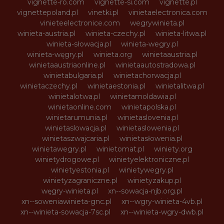
vignette-ro.com
vignette-si.com
vignette.pl
vignettepoland.pl
vinetki.pl
vinietaelectronica.com
vinieteelectronice.com
wegrywinieta.pl
winieta-austria.pl
winieta-czechy.pl
winieta-litwa.pl
winieta-słowacja.pl
winieta-wegry.pl
winieta-węgry.pl
winieta.org
winietaaustria.pl
winietaaustriaonline.pl
winietaautostradowa.pl
winietabulgaria.pl
winietachorwacja.pl
winietaczechy.pl
winietaestonia.pl
winietalitwa.pl
winietalotwa.pl
winietamoldawia.pl
winietaonline.com
winietapolska.pl
winietarumunia.pl
winietaslovenia.pl
winietaslowacja.pl
winietaslowenia.pl
winietaszwajcaria.pl
winietasłowenia.pl
winietawegry.pl
winietomat.pl
winiety.org
winietydrogowe.pl
winietyelektroniczne.pl
winietyestonia.pl
winietywegry.pl
winietyzagraniczne.pl
winietyzakup.pl
węgry-winieta.pl
xn--sowacja-njb.org.pl
xn--soweniawinieta-gnc.pl
xn--wgry-winieta-4vb.pl
xn--winieta-sowacja-7sc.pl
xn--winieta-wgry-dwb.pl