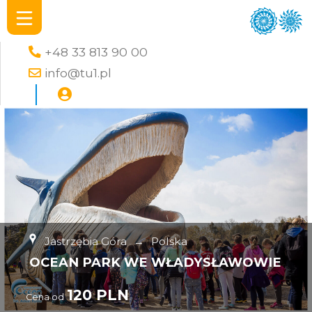
+48 33 813 90 00
info@tu1.pl
Jastrzębia Góra
→
Polska
OCEAN PARK WE WŁADYSŁAWOWIE
120 PLN
Cena od