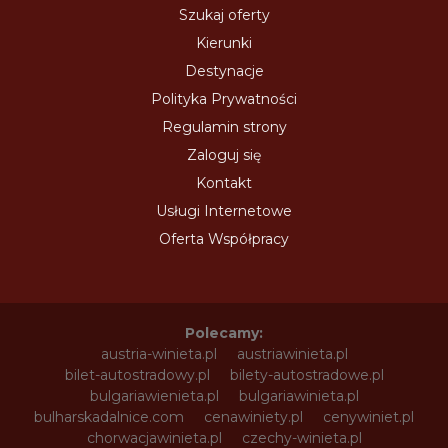
Szukaj oferty
Kierunki
Destynacje
Polityka Prywatności
Regulamin strony
Zaloguj się
Kontakt
Usługi Internetowe
Oferta Współpracy
Polecamy:
austria-winieta.pl
austriawinieta.pl
bilet-autostradowy.pl
bilety-autostradowe.pl
bulgariawienieta.pl
bulgariawinieta.pl
bulharskadalnice.com
cenawiniety.pl
cenywiniet.pl
chorwacjawinieta.pl
czechy-winieta.pl