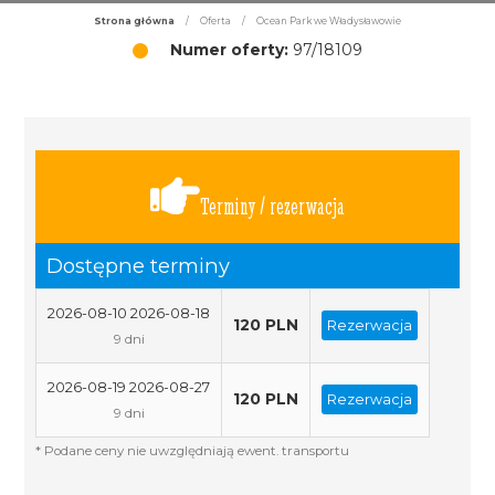
Strona główna
/
Oferta
/
Ocean Park we Władysławowie
Numer oferty:
97/18109
Terminy / rezerwacja
Dostępne terminy
2026-08-10 2026-08-18
120 PLN
Rezerwacja
9 dni
2026-08-19 2026-08-27
120 PLN
Rezerwacja
9 dni
* Podane ceny nie uwzględniają ewent. transportu