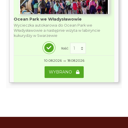
Ocean Park we Władysławowie
Wycieczka autokarowa do Ocean Park we
Władysławowie a następnie wizyta w labiryncie
kukurydzy w Swarzewie
Ilość:
→
10.08.2026
18.08.2026
WYBRANO