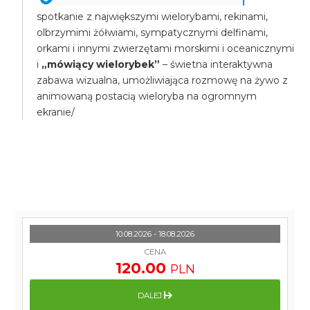
spotkanie z największymi wielorybami, rekinami,
olbrzymimi żółwiami, sympatycznymi delfinami,
orkami i innymi zwierzętami morskimi i oceanicznymi
i
„mówiący wielorybek”
– świetna interaktywna
zabawa wizualna, umożliwiająca rozmowę na żywo z
animowaną postacią wieloryba na ogromnym
ekranie/
10.08.2026 - 18.08.2026
CENA
120.00
PLN
DALEJ