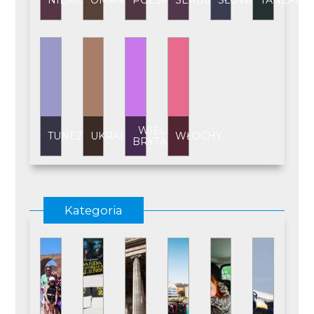
NIEMCY
OMAN
POLSKA
SERBIA
SŁOWACJA
TANZANI
WIELKA
TUNEZJA
UKRAINA
WŁOCHY
BRYTANIA
Kategoria