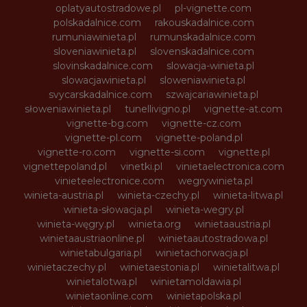
oplatyautostradowe.pl
pl-vignette.com
polskadalnice.com
rakouskadalnice.com
rumuniawinieta.pl
rumunskadalnice.com
sloveniawinieta.pl
slovenskadalnice.com
slovinskadalnice.com
slowacja-winieta.pl
slowacjawinieta.pl
sloweniawinieta.pl
svycarskadalnice.com
szwajcariawinieta.pl
słoweniawinieta.pl
tunellivigno.pl
vignette-at.com
vignette-bg.com
vignette-cz.com
vignette-pl.com
vignette-poland.pl
vignette-ro.com
vignette-si.com
vignette.pl
vignettepoland.pl
vinetki.pl
vinietaelectronica.com
vinieteelectronice.com
wegrywinieta.pl
winieta-austria.pl
winieta-czechy.pl
winieta-litwa.pl
winieta-słowacja.pl
winieta-wegry.pl
winieta-węgry.pl
winieta.org
winietaaustria.pl
winietaaustriaonline.pl
winietaautostradowa.pl
winietabulgaria.pl
winietachorwacja.pl
winietaczechy.pl
winietaestonia.pl
winietalitwa.pl
winietalotwa.pl
winietamoldawia.pl
winietaonline.com
winietapolska.pl