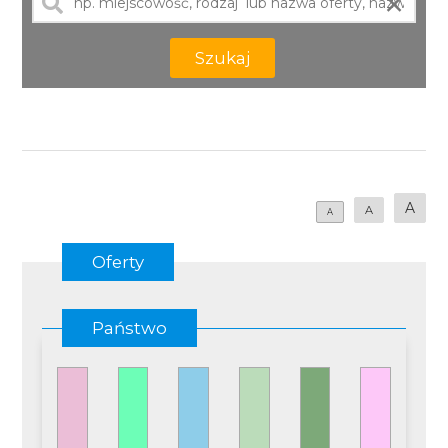
×
Szukaj
A
A
A
Oferty
Państwo