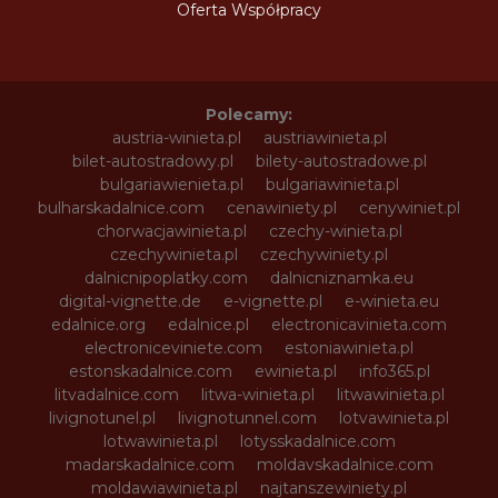
Oferta Współpracy
Polecamy:
austria-winieta.pl
austriawinieta.pl
bilet-autostradowy.pl
bilety-autostradowe.pl
bulgariawienieta.pl
bulgariawinieta.pl
bulharskadalnice.com
cenawiniety.pl
cenywiniet.pl
chorwacjawinieta.pl
czechy-winieta.pl
czechywinieta.pl
czechywiniety.pl
dalnicnipoplatky.com
dalnicniznamka.eu
digital-vignette.de
e-vignette.pl
e-winieta.eu
edalnice.org
edalnice.pl
electronicavinieta.com
electroniceviniete.com
estoniawinieta.pl
estonskadalnice.com
ewinieta.pl
info365.pl
litvadalnice.com
litwa-winieta.pl
litwawinieta.pl
livignotunel.pl
livignotunnel.com
lotvawinieta.pl
lotwawinieta.pl
lotysskadalnice.com
madarskadalnice.com
moldavskadalnice.com
moldawiawinieta.pl
najtanszewiniety.pl