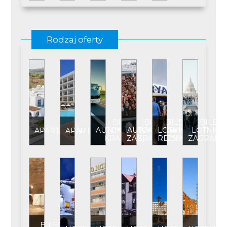
Rodzaj oferty
BILET
BILET
BILET
BILET
AUTOKAROWY
AUTOKAROWY
LOTNICZY
LOTNICZ
APARTAMENT
APARTAMENT****
KRAJOWY
ZAGRANICZNY
REJSOWY
ZAGRANI
BILET