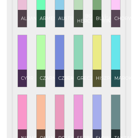
BOŚNIA I
ALBANIA
ARMENIA
AUSTRIA
BUŁGARIA
CHORWAC
HERCEGOWINA
CYPR
CZARNOGÓRA
CZECHY
GRECJA
HISZPANIA
MAROKO