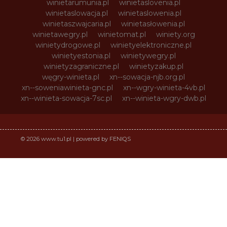
winietarumunia.pl
winietaslovenia.pl
winietaslowacja.pl
winietaslowenia.pl
winietaszwajcaria.pl
winietasłowenia.pl
winietawegry.pl
winietomat.pl
winiety.org
winietydrogowe.pl
winietyelektroniczne.pl
winietyestonia.pl
winietywegry.pl
winietyzagraniczne.pl
winietyzakup.pl
węgry-winieta.pl
xn--sowacja-njb.org.pl
xn--soweniawinieta-gnc.pl
xn--wgry-winieta-4vb.pl
xn--winieta-sowacja-7sc.pl
xn--winieta-wgry-dwb.pl
© 2026 www.tu1.pl | powered by FENIQS