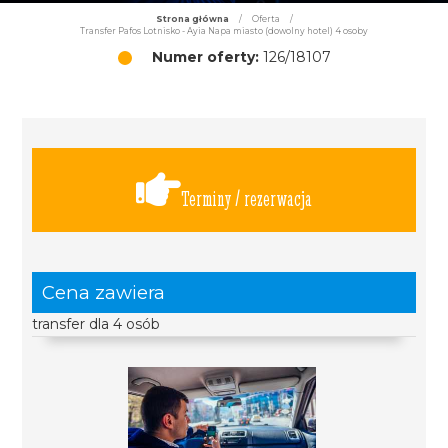
Strona główna
/
Oferta
/
Transfer Pafos Lotnisko - Ayia Napa miasto (dowolny hotel) 4 osoby
Numer oferty:
126/18107
Terminy / rezerwacja
Cena zawiera
transfer dla 4 osób