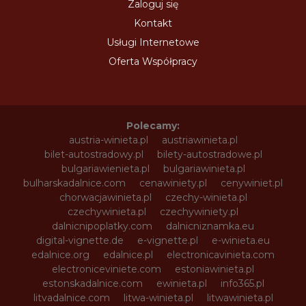
Zaloguj się
Kontakt
Usługi Internetowe
Oferta Współpracy
Polecamy:
austria-winieta.pl
austriawinieta.pl
bilet-autostradowy.pl
bilety-autostradowe.pl
bulgariawienieta.pl
bulgariawinieta.pl
bulharskadalnice.com
cenawiniety.pl
cenywiniet.pl
chorwacjawinieta.pl
czechy-winieta.pl
czechywinieta.pl
czechywiniety.pl
dalnicnipoplatky.com
dalnicniznamka.eu
digital-vignette.de
e-vignette.pl
e-winieta.eu
edalnice.org
edalnice.pl
electronicavinieta.com
electroniceviniete.com
estoniawinieta.pl
estonskadalnice.com
ewinieta.pl
info365.pl
litvadalnice.com
litwa-winieta.pl
litwawinieta.pl