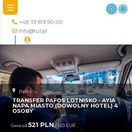
+48 33 813 90 00
info@tu1.pl
Pafos
→
Cypr
TRANSFER PAFOS LOTNISKO - AYIA
NAPA MIASTO (DOWOLNY HOTEL) 4
OSOBY
521 PLN
/ 120 EUR
Cena od