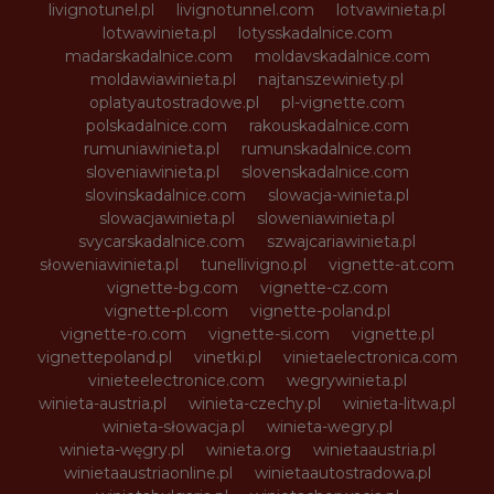
livignotunel.pl
livignotunnel.com
lotvawinieta.pl
lotwawinieta.pl
lotysskadalnice.com
madarskadalnice.com
moldavskadalnice.com
moldawiawinieta.pl
najtanszewiniety.pl
oplatyautostradowe.pl
pl-vignette.com
polskadalnice.com
rakouskadalnice.com
rumuniawinieta.pl
rumunskadalnice.com
sloveniawinieta.pl
slovenskadalnice.com
slovinskadalnice.com
slowacja-winieta.pl
slowacjawinieta.pl
sloweniawinieta.pl
svycarskadalnice.com
szwajcariawinieta.pl
słoweniawinieta.pl
tunellivigno.pl
vignette-at.com
vignette-bg.com
vignette-cz.com
vignette-pl.com
vignette-poland.pl
vignette-ro.com
vignette-si.com
vignette.pl
vignettepoland.pl
vinetki.pl
vinietaelectronica.com
vinieteelectronice.com
wegrywinieta.pl
winieta-austria.pl
winieta-czechy.pl
winieta-litwa.pl
winieta-słowacja.pl
winieta-wegry.pl
winieta-węgry.pl
winieta.org
winietaaustria.pl
winietaaustriaonline.pl
winietaautostradowa.pl